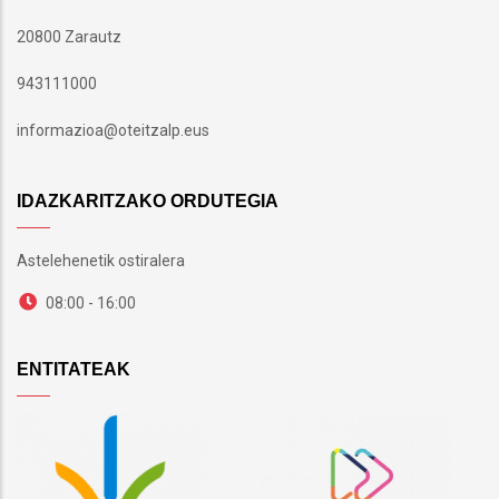
20800 Zarautz
943111000
informazioa@oteitzalp.eus
IDAZKARITZAKO ORDUTEGIA
Astelehenetik ostiralera
08:00 - 16:00
ENTITATEAK