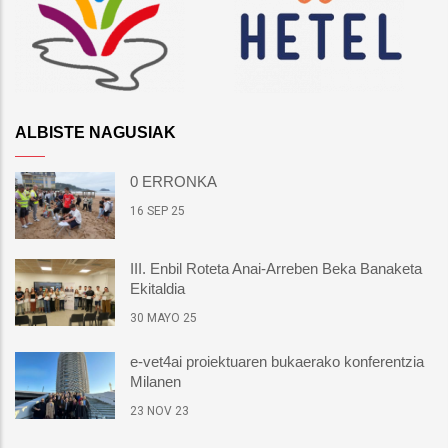
ALBISTE NAGUSIAK
0 ERRONKA
16 SEP 25
III. Enbil Roteta Anai-Arreben Beka Banaketa
Ekitaldia
30 MAYO 25
e-vet4ai proiektuaren bukaerako konferentzia
Milanen
23 NOV 23