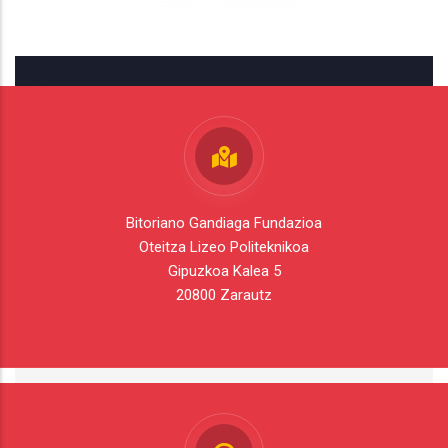
Bitoriano Gandiaga Fundazioa
Oteitza Lizeo Politeknikoa
Gipuzkoa Kalea 5
20800 Zarautz