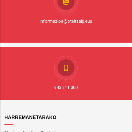
informazioa@oteitzalp.eus
943 111 000
HARREMANETARAKO