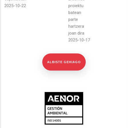
2025-10-22
proiektu
batean
parte
hartzera
joan dira
2025-10-17
ALBISTE GEHIAGO