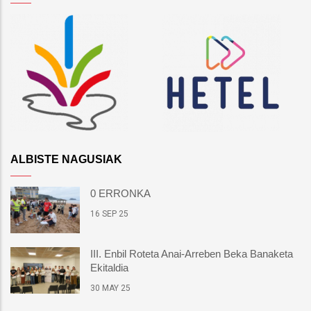
ALBISTE NAGUSIAK
0 ERRONKA
16 SEP 25
III. Enbil Roteta Anai-Arreben Beka Banaketa
Ekitaldia
30 MAY 25