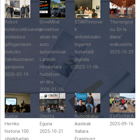
Robot
DriveMind
STARTinnova-
“Hurrengoa
kolaboratiboarekin
proiektua
k
zu. En la
soldadura
abian da:
antolatutako
diana”
gehigarriaren
auto
bigarren
erakusketa
bidezko
autonomoak
hizketaldi
2025-10-29
fabrikazioaren
Lanbide
digitala
garapena
Heziketara
2025-11-06
2026-05-19
hurbiltzen
ari dira
2026-01-15
Euskal
Oteitza
Robotikako
0 ERRONKA
Herriko
Eguna
ikasleak
2025-09-16
historia 100
2025-10-21
Italiara
objektuetan
Erasmus+