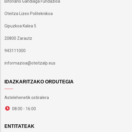
Bitoriano Gandiaga Fundazioa
Oteitza Lizeo Politeknikoa
Gipuzkoa Kalea 5
20800 Zarautz
943111000
informazioa@oteitzalp.eus
IDAZKARITZAKO ORDUTEGIA
Astelehenetik ostiralera
08:00 - 16:00
ENTITATEAK