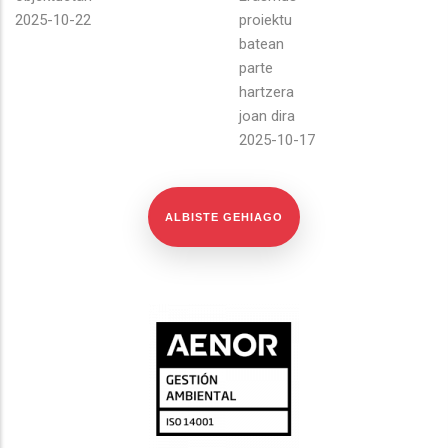
2025-10-22
proiektu
batean
parte
hartzera
joan dira
2025-10-17
ALBISTE GEHIAGO