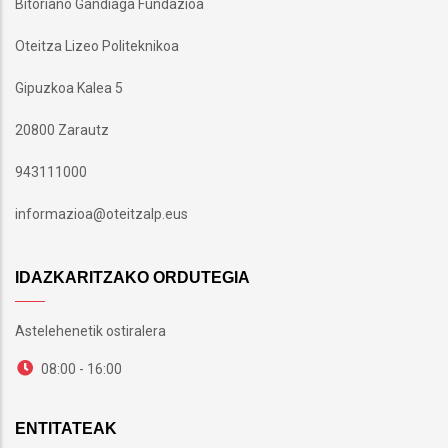
Bitoriano Gandiaga Fundazioa
Oteitza Lizeo Politeknikoa
Gipuzkoa Kalea 5
20800 Zarautz
943111000
informazioa@oteitzalp.eus
IDAZKARITZAKO ORDUTEGIA
Astelehenetik ostiralera
08:00 - 16:00
ENTITATEAK