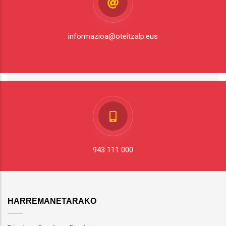
informazioa@oteitzalp.eus
943 111 000
HARREMANETARAKO