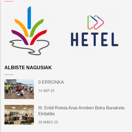
ALBISTE NAGUSIAK
0 ERRONKA
16 SEP 25
III. Enbil Roteta Anai-Arreben Beka Banaketa
Ekitaldia
30 MAYO 25