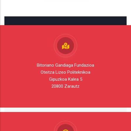
Bitoriano Gandiaga Fundazioa
Oteitza Lizeo Politeknikoa
Gipuzkoa Kalea 5
20800 Zarautz