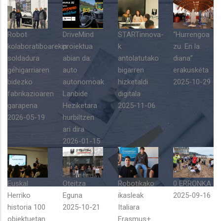
Robot
DriveMind
STARTinnova-
“Hurrengoa
kolaboratiboarekin
proiektua
k
zu. En la
soldadura
abian da:
antolatutako
diana”
gehigarriaren
auto
bigarren
erakusketa
bidezko
autonomoak
hizketaldi
2025-10-29
fabrikazioaren
Lanbide
digitala
garapena
Heziketara
2025-11-06
2026-05-19
hurbiltzen
ari dira
2026-01-15
Euskal
Oteitza
Robotikako
0 ERRONKA
Herriko
Eguna
ikasleak
2025-09-16
historia 100
2025-10-21
Italiara
objektuetan
Erasmus+