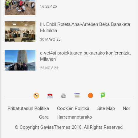
16 SEP 25
III. Enbil Roteta Anai-Arreben Beka Banaketa
Ekitaldia
30 MAYO 25
e-vet4ai proiektuaren bukaerako konferentzia
Milanen
23 NOV 23
Pribatutasun Politika
Cookien Politika
Site Map
Nor
Gara
Harremanetarako
© Copyright
GaviasThemes
2018. All Rights Reserved.