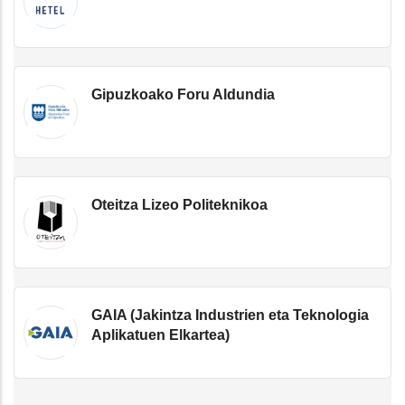
Gipuzkoako Foru Aldundia
Oteitza Lizeo Politeknikoa
GAIA (Jakintza Industrien eta Teknologia
Aplikatuen Elkartea)