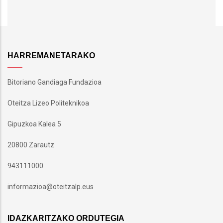
HARREMANETARAKO
Bitoriano Gandiaga Fundazioa
Oteitza Lizeo Politeknikoa
Gipuzkoa Kalea 5
20800 Zarautz
943111000
informazioa@oteitzalp.eus
IDAZKARITZAKO ORDUTEGIA