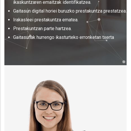
ikaskuntzaren emaitzak identifikatzea.
Gaitasun digital horiei buruzko prestakuntza prestatzea.
Irakasleei prestakuntza ematea.
Prestakuntzan parte hartzea.
Gaitasunak hurrengo ikasturteko erronketan txerta