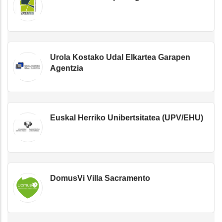
Urola Kostako Udal Elkartea Garapen
Agentzia
Euskal Herriko Unibertsitatea (UPV/EHU)
DomusVi Villa Sacramento