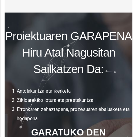
Proiektuaren GARAPENA
Hiru Atal Nagusitan
Sailkatzen Da:
Antolakuntza eta ikerketa
Zikloarekiko lotura eta prestakuntza
Erronkaren zehaztapena, prozesuaren ebaluaketa eta
hedapena
GARATUKO DEN