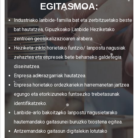
EGITASMOA:
Industriako lanbide-familia bat eta zerbitzuetako beste
bat hautatzea, Gipuzkoako Lanbide Heziketako
zentroen geolokalizazioaren arabera.
Heziketa-ziklo horietako funtzio/ lanpostu nagusiak
zehaztea eta enpresek bete beharreko galdetegia
diseinatzea.
Enpresa adierazgarriak hautatzea.
Enpresa horietako ordezkariekin harremanetan jartzea
egungo eta etorkizuneko funtsezko trebetasunak
identifikatzeko.
Lanbide-arlo bakoitzeko lanpostu nagusietarako
hautemandako gaitasunei buruzko txostena egitea.
Antzemandako gaitasun digitalekin lotutako