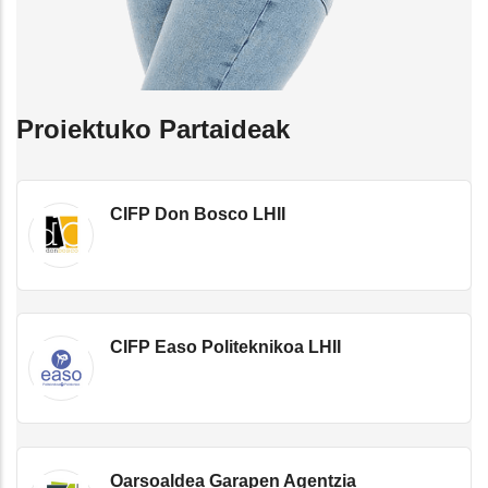
Proiektuko Partaideak
CIFP Don Bosco LHII
CIFP Easo Politeknikoa LHII
Oarsoaldea Garapen Agentzia