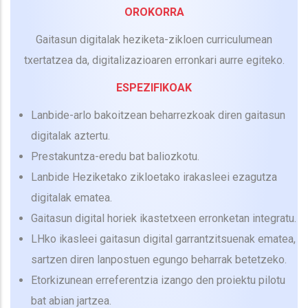
OROKORRA
Gaitasun digitalak heziketa-zikloen curriculumean
txertatzea da, digitalizazioaren erronkari aurre egiteko.
ESPEZIFIKOAK
Lanbide-arlo bakoitzean beharrezkoak diren gaitasun
digitalak aztertu.
Prestakuntza-eredu bat baliozkotu.
Lanbide Heziketako zikloetako irakasleei ezagutza
digitalak ematea.
Gaitasun digital horiek ikastetxeen erronketan integratu.
LHko ikasleei gaitasun digital garrantzitsuenak ematea,
sartzen diren lanpostuen egungo beharrak betetzeko.
Etorkizunean erreferentzia izango den proiektu pilotu
bat abian jartzea.