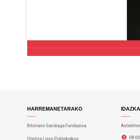
HARREMANETARAKO
IDAZK
Bitoriano Gandiaga Fundazioa
Astelehen
08:00
Oteitza Lizeo Politeknikoa