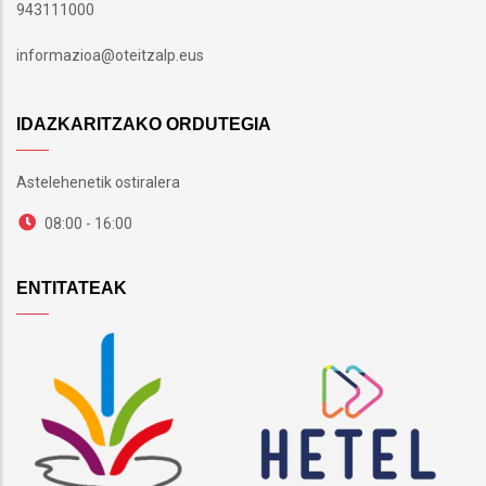
943111000
informazioa@oteitzalp.eus
IDAZKARITZAKO ORDUTEGIA
Astelehenetik ostiralera
08:00 - 16:00
ENTITATEAK