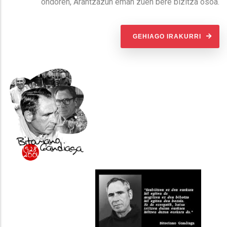
ondoren, Arantzazun eman zuen bere bizitza osoa.
GEHIAGO IRAKURRI