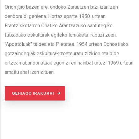
Orion jaio bazen ere, ondoko Zarautzen bizi izan zen
denboraldi gehiena. Hortaz aparte 1950. urtean
Frantziskotarren Oñatiko Arantzazuko santutegiko
fatxadako eskulturak egiteko lehiaketa irabazi zuen:
"Apostoluak" taldea eta Pietatea. 1954 urtean Donostiako
gotzaindegiak eskulturak zentsuratu zizkion eta bide
ertzean abandonatuak egon ziren hainbat urtez. 1969 urtean
amaitu ahal izan zituen.
GEHIAGO IRAKURRI