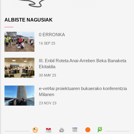
ALBISTE NAGUSIAK
0 ERRONKA
16 SEP 25
III. Enbil Roteta Anai-Arreben Beka Banaketa
Ekitaldia
30 MAY 25
e-vet4ai proiektuaren bukaerako konferentzia
Milanen
23 NOV 23