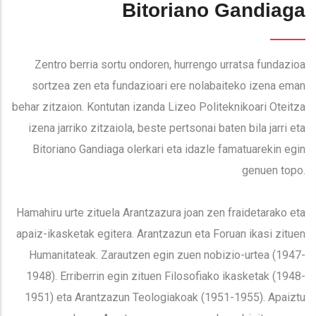
Bitoriano Gandiaga
Zentro berria sortu ondoren, hurrengo urratsa fundazioa
sortzea zen eta fundazioari ere nolabaiteko izena eman
behar zitzaion. Kontutan izanda Lizeo Politeknikoari Oteitza
izena jarriko zitzaiola, beste pertsonai baten bila jarri eta
Bitoriano Gandiaga olerkari eta idazle famatuarekin egin
genuen topo.
Hamahiru urte zituela Arantzazura joan zen fraidetarako eta
apaiz-ikasketak egitera. Arantzazun eta Foruan ikasi zituen
Humanitateak. Zarautzen egin zuen nobizio-urtea (1947-
1948). Erriberrin egin zituen Filosofiako ikasketak (1948-
1951) eta Arantzazun Teologiakoak (1951-1955). Apaiztu