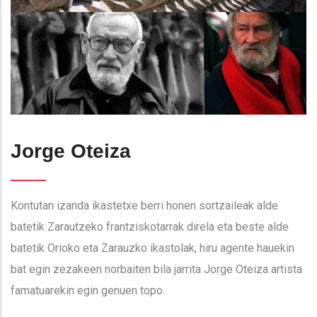
Jorge Oteiza
Kontutan izanda ikastetxe berri honen sortzaileak alde
batetik Zarautzeko frantziskotarrak direla eta beste alde
batetik Orioko eta Zarauzko ikastolak, hiru agente hauekin
bat egin zezakeen norbaiten bila jarrita Jorge Oteiza artista
famatuarekin egin genuen topo.