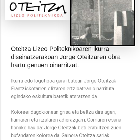
Oteitza Lizeo Politeknikoaren ikurra
diseinatzerakoan Jorge Oteitzaren obra
hartu genuen oinarritzat.
Ikurra edo logotipoa garai batean Jorge Oteitzak
Frantziskotarren elizaren ertz batean oinarrituta
egindako eskultura batetik ateratzen da.
Koloreei dagokionean grisa eta beltza dira ageri,
harriaren eta itzalaren adierazgarri. Gorriaren esana
honako hau da: Jorge Oteitzak beti erabiltzen zuen
bufandaren kolorea da. Gainera Oteitza sariak