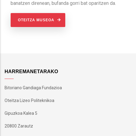
banatzen direnean, bufanda gorri bat oparitzen da.
OTEITZA MUSEOA
HARREMANETARAKO
Bitoriano Gandiaga Fundazioa
Oteitza Lizeo Politeknikoa
Gipuzkoa Kalea 5
20800 Zarautz