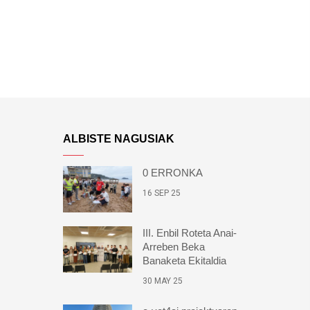
ALBISTE NAGUSIAK
0 ERRONKA
16 SEP 25
III. Enbil Roteta Anai-
Arreben Beka
Banaketa Ekitaldia
30 MAY 25