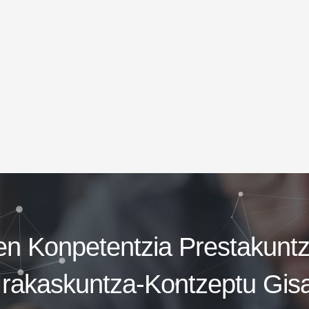
en Konpetentzia Prestakunt
Irakaskuntza-Kontzeptu Gis