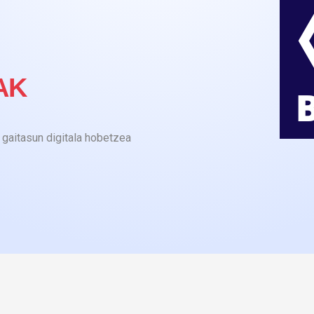
AK
gaitasun digitala hobetzea