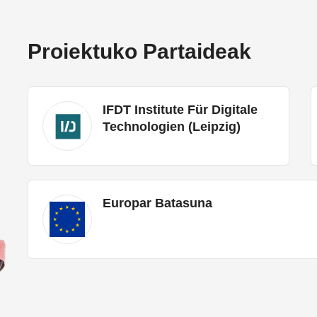
Proiektuko Partaideak
IFDT Institute Für Digitale
Technologien (Leipzig)
Europar Batasuna