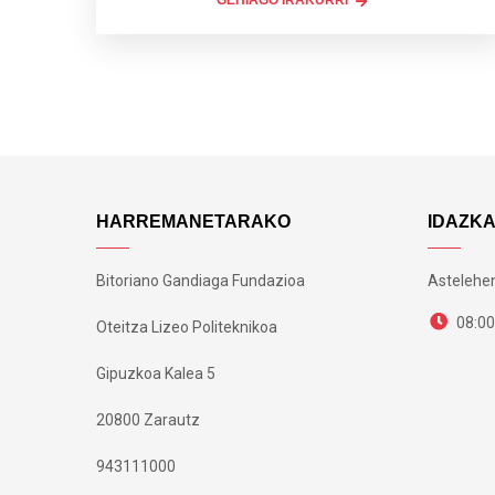
HARREMANETARAKO
IDAZK
Bitoriano Gandiaga Fundazioa
Astelehen
08:00
Oteitza Lizeo Politeknikoa
Gipuzkoa Kalea 5
20800 Zarautz
943111000