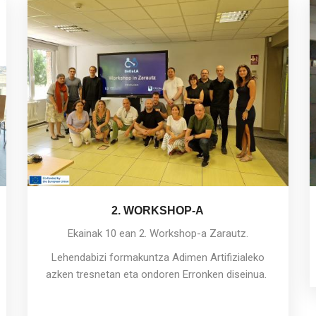
2. WORKSHOP-A
Ekainak 10 ean 2. Workshop-a Zarautz.
Lehendabizi formakuntza Adimen Artifizialeko
azken tresnetan eta ondoren Erronken diseinua.