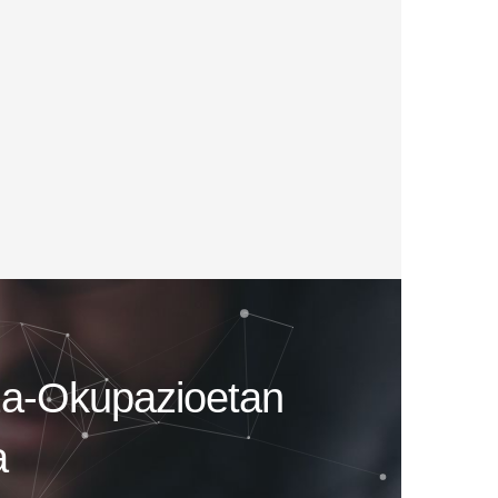
za-Okupazioetan
a