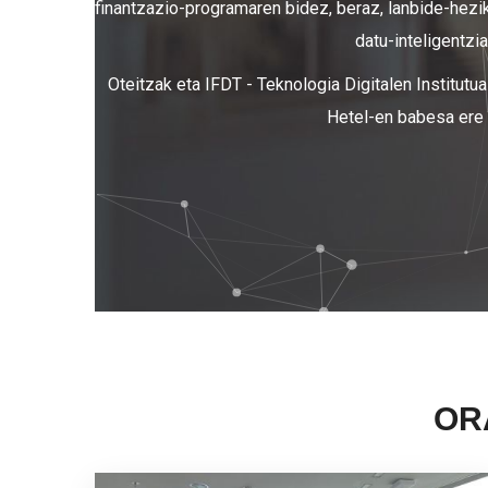
finantzazio-programaren bidez, beraz, lanbide-hezi
datu-inteligentzia
Oteitzak eta IFDT - Teknologia Digitalen Institut
Hetel-en babesa ere 
OR