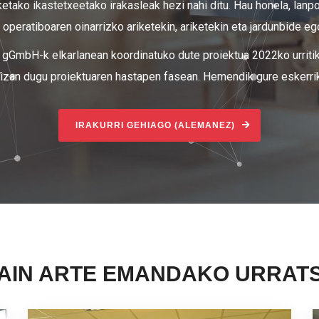
ketako ikastetxeetako irakasleak hezi nahi ditu. Hau honela, lan
 operatiboaren oinarrizko ariketekin, ariketekin eta jardunbide e
ua gGmbH-k elkarlanean koordinatuko dute proiektua 2022ko urriti
izan dugu proiektuaren hastapen fasean. Hemendik gure eskerrik
IRAKURRI GEHIAGO (ALEMANEZ)
AIN ARTE EMANDAKO URRAT