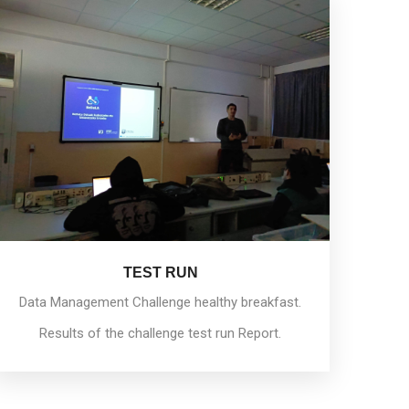
TEST RUN
Data Management Challenge healthy breakfast.
Results of the challenge test run Report.