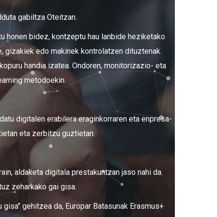
duta gabiltza Oteitzan.
tu honen bidez, kontzeptu hau lanbide heziketako
e, gizakiek edo makinek kontrolatzen dituztenak.
kopuru handia izatea. Ondoren, monitorizazio- eta
learning metodoekin.
datu digitalen erabilera eraginkorraren eta enpresa-
ietan eta zerbitzu guztietan.
in, aldaketa digitala prestakuntzan jaso nahi da.
tuz zeharkako gai gisa.
u gisa" gehitzea da, Europar Batasunak Erasmus+