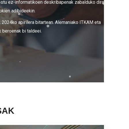
postu ez-informatikoen deskribapenak zabalduko dira
gokien adibideekin.
k 2024ko apirilera bitartean. Alemaniako ITKAM eta
 beroenak bi taldeei.
SAK