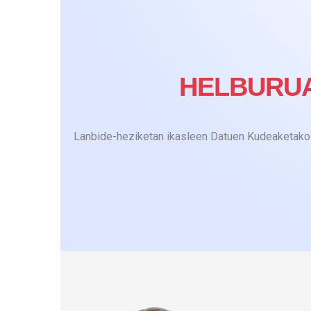
HELBURU
Lanbide-heziketan ikasleen Datuen Kudeaketako 