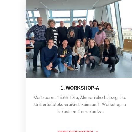
1. WORKSHOP-A
Martxoaren 15etik 17ra, Alemaniako Leipzig-eko
Unibertsitateko eraikin bikainean 1. Workshop-a
irakasleen formakuntza.
GEHIAGO IRAKURRI