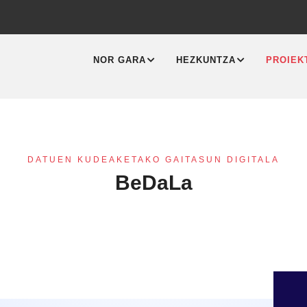
MAIN
NAVIGATION
NOR GARA
HEZKUNTZA
PROIEK
DATUEN KUDEAKETAKO GAITASUN DIGITALA
BeDaLa