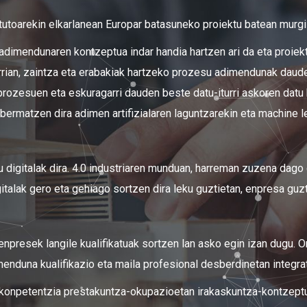
tutoarekin elkarlanean Europar batasuneko proiektu batean murgil
adimendunaren kontzeptua indar handia hartzen ari da eta proiek
arrian, zaintza eta erabakiak hartzeko prozesu adimendunak daud
ozesuen eta eskuragarri dauden beste datu-iturri askoren datu 
ermatzen dira adimen artifizialaren laguntzarekin eta machine 
 digitalak dira. 4.0 industriaren munduan, harreman zuzena dago 
gitalak gero eta gehiago sortzen dira leku guztietan, enpresa guzt
resek langile kualifikatuak sortzen lan asko egin izan dugu. Ora
nduna kualifikazio eta maila profesional desberdinetan integra
 konpetentzia prestakuntza-okupazioetan irakaskuntza-kontzept