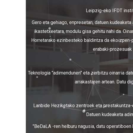
Leipzig-eko IFDT insti
Gero eta gehiago, enpresetan, datuen kudeaketa 
ikastetxeetara, modulu gisa gehitu nahi da. Oin
Horretarako ezinbesteko baldintza da ekoizpen-pr
erabaki-prozesuak b
Teknologia "adimendunen" eta zerbitzu oinarria datu
arrakastaren artean. Datu di
Lanbide Heziketako zentroek eta prestakuntza-enp
Datuen kudeaketa adime
"BeDaLA -ren helburu nagusia, datu operatiboen