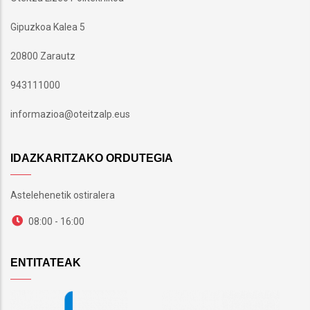
Gipuzkoa Kalea 5
20800 Zarautz
943111000
informazioa@oteitzalp.eus
IDAZKARITZAKO ORDUTEGIA
Astelehenetik ostiralera
08:00 - 16:00
ENTITATEAK