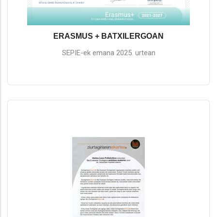
ERASMUS + BATXILERGOAN
SEPIE-ek emana 2025. urtean