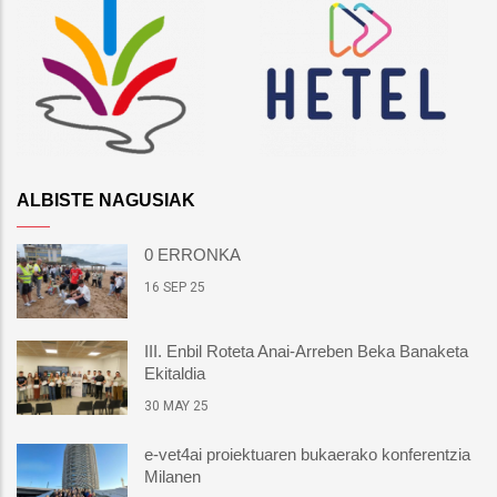
ALBISTE NAGUSIAK
0 ERRONKA
16 SEP 25
III. Enbil Roteta Anai-Arreben Beka Banaketa
Ekitaldia
30 MAY 25
e-vet4ai proiektuaren bukaerako konferentzia
Milanen