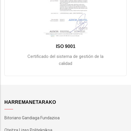
ISO 9001
Certificado del sistema de gestión de la
calidad
HARREMANETARAKO
Bitoriano Gandiaga Fundazioa
Oteitza Lizeo Politeknikoa