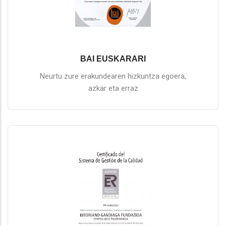
BAI EUSKARARI
Neurtu zure erakundearen hizkuntza egoera,
azkar eta erraz