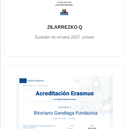
ZILARREZKO Q
Euskalit-ek emana 2007. urtean