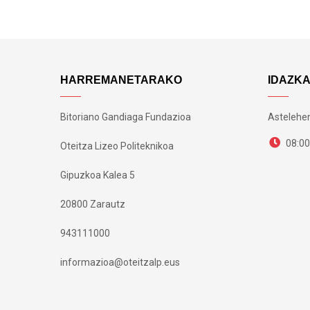
HARREMANETARAKO
IDAZK
Bitoriano Gandiaga Fundazioa
Astelehen
08:00
Oteitza Lizeo Politeknikoa
Gipuzkoa Kalea 5
20800 Zarautz
943111000
informazioa@oteitzalp.eus