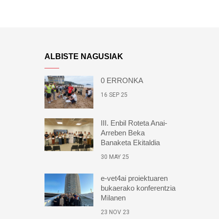
ALBISTE NAGUSIAK
0 ERRONKA
16 SEP 25
III. Enbil Roteta Anai-
Arreben Beka
Banaketa Ekitaldia
30 MAY 25
e-vet4ai proiektuaren
bukaerako konferentzia
Milanen
23 NOV 23