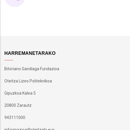
HARREMANETARAKO
Bitoriano Gandiaga Fundazioa
Oteitza Lizeo Politeknikoa
Gipuzkoa Kalea 5
20800 Zarautz
943111000
informazioa@oteitzalp.eus