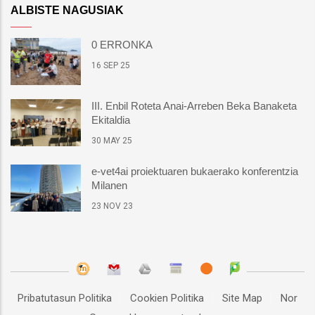
ALBISTE NAGUSIAK
0 ERRONKA
16 SEP 25
III. Enbil Roteta Anai-Arreben Beka Banaketa
Ekitaldia
30 MAY 25
e-vet4ai proiektuaren bukaerako konferentzia
Milanen
23 NOV 23
Pribatutasun Politika
Cookien Politika
Site Map
Nor