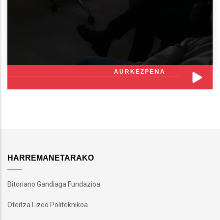
AURKEZPENA
HARREMANETARAKO
Bitoriano Gandiaga Fundazioa
Oteitza Lizeo Politeknikoa