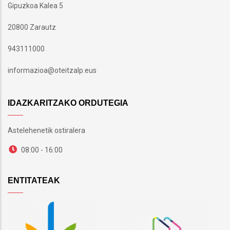
Gipuzkoa Kalea 5
20800 Zarautz
943111000
informazioa@oteitzalp.eus
IDAZKARITZAKO ORDUTEGIA
Astelehenetik ostiralera
08:00 - 16:00
ENTITATEAK