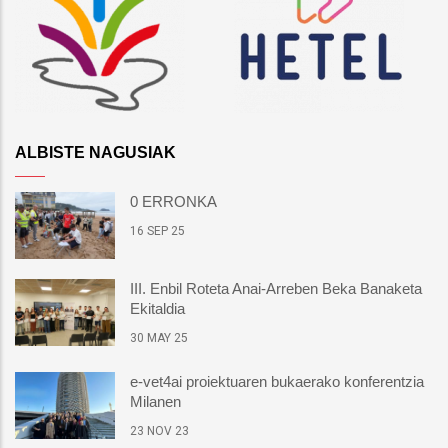
ALBISTE NAGUSIAK
0 ERRONKA
16 SEP 25
III. Enbil Roteta Anai-Arreben Beka Banaketa
Ekitaldia
30 MAY 25
e-vet4ai proiektuaren bukaerako konferentzia
Milanen
23 NOV 23