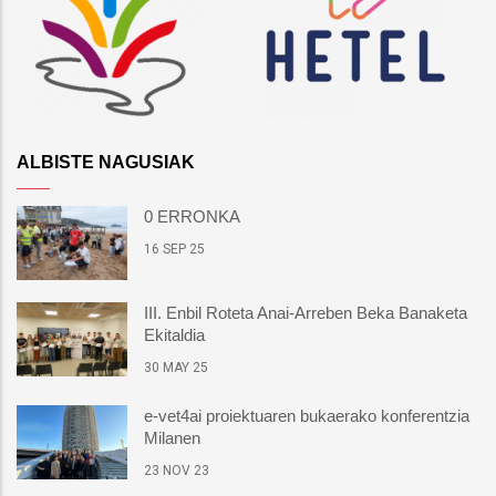
ALBISTE NAGUSIAK
0 ERRONKA
16 SEP 25
III. Enbil Roteta Anai-Arreben Beka Banaketa
Ekitaldia
30 MAY 25
e-vet4ai proiektuaren bukaerako konferentzia
Milanen
23 NOV 23