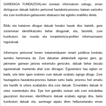
GANDIAGA FUNDAZIOA)-ren izenean informatzen zaitugu, eman
dizkiguzun datuak balizko pertsonal hautaketa-prozesu batean sartzeko
eta zure kurrikulum-gaitasunen ebaluazio bat egiteko erabiliko direla.
Bildu eta tratatzen ditugun datuak honako hauek dira: batetik, gure
sistemetan identifikatzeko behar ditugunak; eta, bestetik, zure
kurrikulum, lan mundu eta konpetentzia-profilen informazioaren
ingurukoak.
Informazio pertsonal honen tratamenduaren oinarri juridikoa kontratu
aurreko harremana da. Zure datuetan aldaketarik egonez gero, gu
jakinaren gainean jartzea eskertuko genizuke, datuak behar bezala
eguneratuak mantendu ahal izan ditzagun. Eguneratze hau egiten ez
bada, urte bete igaro ondoren zure datuak ezabatu egingo ditugu. Zure
hautagaitza hautaketa-prozesu batean sartu bada, prozesu hori amaitu
eta handik bi urtera ezabatuko dira zure datuak. Emandako datuak bi
urtez mantenduko dira. Epe hori gainditu ostean edo zure eskubidea
gauzatzen duzunean, identifikazio datuak ezabatu egingo dira, baita
kurrikulum datuak eta, aurrerago aipatu diren helburuetarako eman