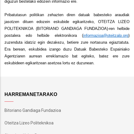
diguzun bestelako edozein informazio ere.
Pribatutasun politikan zehazten diren datuak babesteko araudiak
jasotzen dituen edozein eskubide egikaritzeko, OTEITZA LIZEO
POLITEKNIKOA (BITORIANO GANDIAGA FUNDAZIOA)-ren helbide
postalera edo helbide elektronikora (
informazioa@oteitzalp.org
)
zuzenduta idatziz egin dezakezu, betiere zure nortasuna egiaztatuta.
Era berean, eskubidea izango duzu Datuak Babesteko Espainiako
Agentziaren aurrean erreklamazio bat egiteko, batez ere zure
eskubideen egikaritzean asetzea lortu ez duzunean.
HARREMANETARAKO
Bitoriano Gandiaga Fundazioa
Oteitza Lizeo Politeknikoa