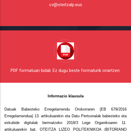
cv@oteitzalp.eus
PDF formatuan bidali. Ez dugu beste formaturik onartzen.
Informazio klausula
Datuak Babesteko Erregelamendu Orokorraren (EB 679/2016
Erregelamendua) 13. artikuluarekin eta Datu Pertsonalak babesteko eta
eskubide digitalak bermatzeko 2018/3 Lege Organikoaren 11.
artikuluarekin bat, OTEITZA LIZEO POLITEKNIKOA (BITORIANO