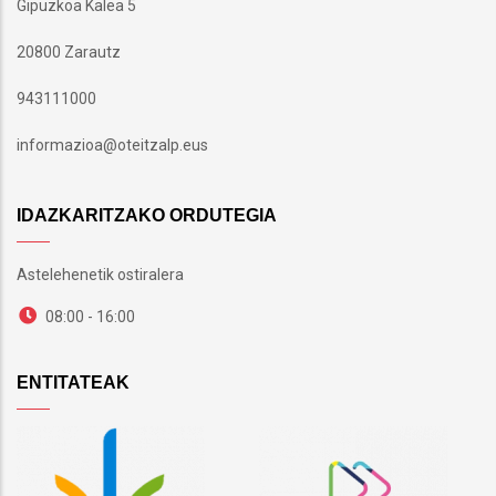
Gipuzkoa Kalea 5
20800 Zarautz
943111000
informazioa@oteitzalp.eus
IDAZKARITZAKO ORDUTEGIA
Astelehenetik ostiralera
08:00 - 16:00
ENTITATEAK