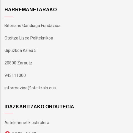
HARREMANETARAKO
Bitoriano Gandiaga Fundazioa
Oteitza Lizeo Politeknikoa
Gipuzkoa Kalea 5
20800 Zarautz
943111000
informazioa@oteitzalp.eus
IDAZKARITZAKO ORDUTEGIA
Astelehenetik ostiralera