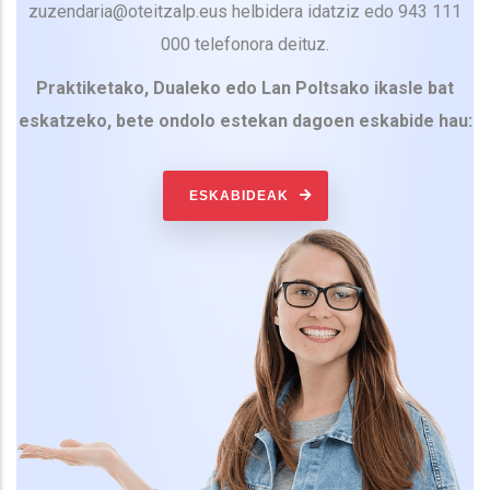
zuzendaria@oteitzalp.eus helbidera idatziz edo 943 111
000 telefonora deituz.
Praktiketako, Dualeko edo Lan Poltsako ikasle bat
eskatzeko, bete ondolo estekan dagoen eskabide hau:
ESKABIDEAK