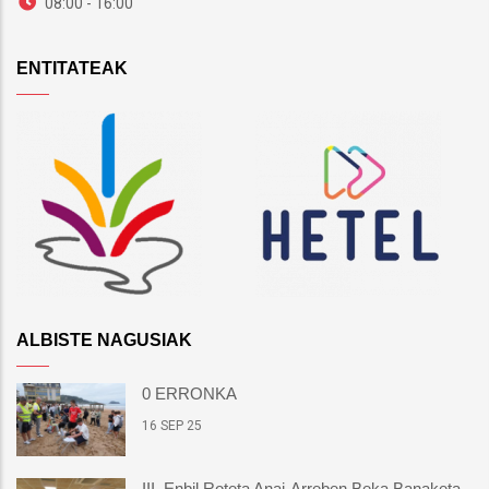
08:00 - 16:00
ENTITATEAK
ALBISTE NAGUSIAK
0 ERRONKA
16 SEP 25
III. Enbil Roteta Anai-Arreben Beka Banaketa