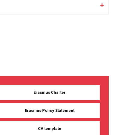
Erasmus Charter
Erasmus Policy Statement
CV template