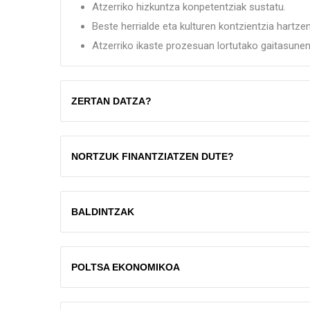
Atzerriko hizkuntza konpetentziak sustatu.
Beste herrialde eta kulturen kontzientzia hartze
Atzerriko ikaste prozesuan lortutako gaitasune
ZERTAN DATZA?
NORTZUK FINANTZIATZEN DUTE?
BALDINTZAK
POLTSA EKONOMIKOA