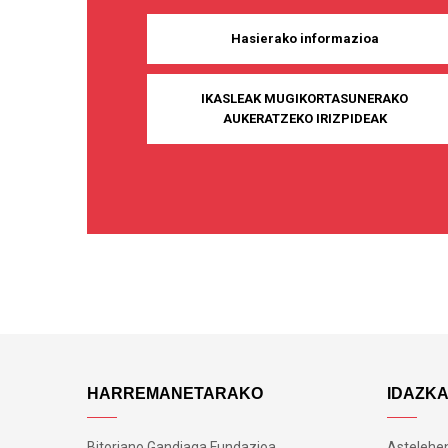
Hasierako informazioa
IKASLEAK MUGIKORTASUNERAKO
AUKERATZEKO IRIZPIDEAK
HARREMANETARAKO
IDAZK
Bitoriano Gandiaga Fundazioa
Astelehen