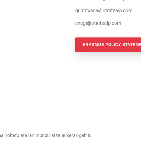
gurrutxaga@oteitzalp.com
anagi@oteitzalp.com
ERASMUS POLICY STATEME
a hobetu eta lan munduratze aukerak gehitu.