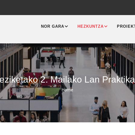
MAIN
NAVIGATION
NOR GARA
HEZKUNTZA
PROIEK
ziketako 2. Mailako Lan Praktika
Home
Breadcrumb