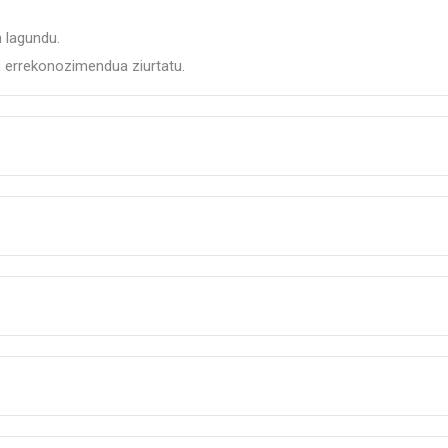
n lagundu.
n errekonozimendua ziurtatu.