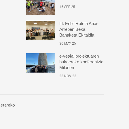
16 SEP 25
III. Enbil Roteta Anai-
Arreben Beka
Banaketa Ekitaldia
30 MAY 25
e-vet4ai proiektuaren
bukaerako konferentzia
Milanen
23 NOV 23
etarako