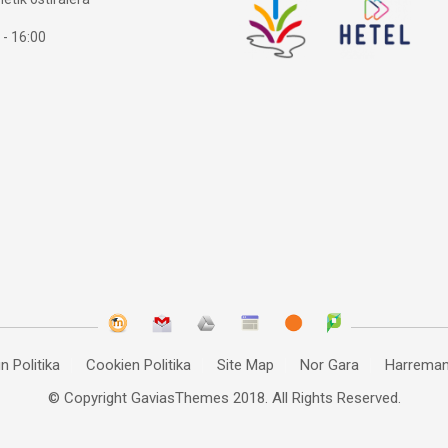
 - 16:00
n Politika
Cookien Politika
Site Map
Nor Gara
Harreman
© Copyright
GaviasThemes
2018. All Rights Reserved.