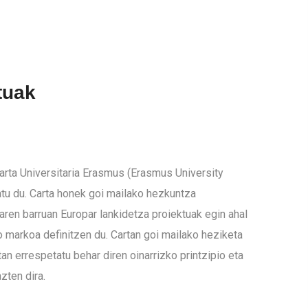
tuak
arta Universitaria Erasmus (Erasmus University
tu du. Carta honek goi mailako hezkuntza
en barruan Europar lankidetza proiektuak egin ahal
 markoa definitzen du. Cartan goi mailako heziketa
n errespetatu behar diren oinarrizko printzipio eta
zten dira.