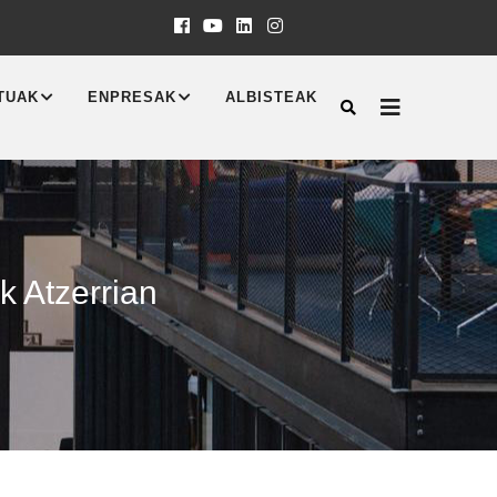
TUAK
ENPRESAK
ALBISTEAK
k Atzerrian