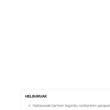
HELBURUAK
Gaitasunak hartzen lagundu, norberaren garapen