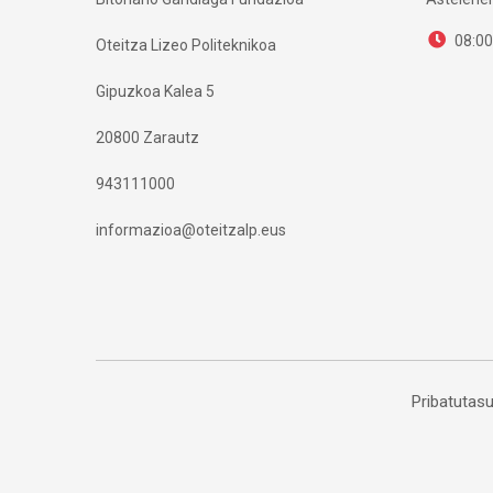
08:00
Oteitza Lizeo Politeknikoa
Gipuzkoa Kalea 5
20800 Zarautz
943111000
informazioa@oteitzalp.eus
Pribatutasu