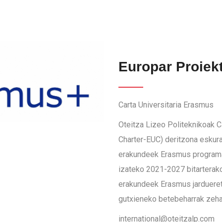
Europar Proiek
Carta Universitaria Erasmus
Oteitza Lizeo Politeknikoak C
Charter-EUC) deritzona eskura
erakundeek Erasmus programar
izateko 2021-2027 bitarterako
erakundeek Erasmus jarduereta
gutxieneko betebeharrak zeha
international@oteitzalp.com