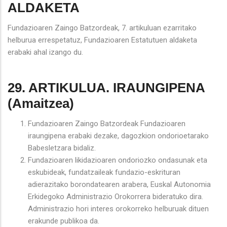
ALDAKETA
Fundazioaren Zaingo Batzordeak, 7. artikuluan ezarritako
helburua errespetatuz, Fundazioaren Estatutuen aldaketa
erabaki ahal izango du.
29. ARTIKULUA. IRAUNGIPENA
(Amaitzea)
Fundazioaren Zaingo Batzordeak Fundazioaren
iraungipena erabaki dezake, dagozkion ondorioetarako
Babesletzara bidaliz.
Fundazioaren likidazioaren ondoriozko ondasunak eta
eskubideak, fundatzaileak fundazio-eskrituran
adierazitako borondatearen arabera, Euskal Autonomia
Erkidegoko Administrazio Orokorrera bideratuko dira.
Administrazio hori interes orokorreko helburuak dituen
erakunde publikoa da.