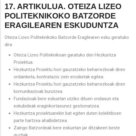
17. ARTIKULUA. OTEIZA LIZEO
POLITEKNIKOKO BATZORDE
ERAGILEAREN ESKUDUNTZA
Oteiza Lizeo Politeknikoko Batzorde Eragilearen esku geratuko
dira:
Oteiza Lizeo Politeknikoan garatuko den Hezkuntza
Proiektua.
Hezkuntza Proiektu hori gauzatzeko beharrezkoak diren
ordainketa, kontratazio zein erosketak egitea.
Hezkuntza Proiektu hori gauzatzeko beharrezkoak diren
komunikazioak burutzea.
Fundazioak bere eskuetan utziko dituen ondasun eta
eskubideak eraginkortasunez gestionatzea.
Hezkuntza proiektuarekin bat egiten duten kolektiboen
parte hartzea ahalbidetzea.
Zaingo Batzordeak bere eskuetan jar ditzakeen beste
guztiak.