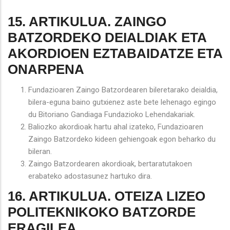
15. ARTIKULUA. ZAINGO
BATZORDEKO DEIALDIAK ETA
AKORDIOEN EZTABAIDATZE ETA
ONARPENA
Fundazioaren Zaingo Batzordearen bileretarako deialdia,
bilera-eguna baino gutxienez aste bete lehenago egingo
du Bitoriano Gandiaga Fundazioko Lehendakariak.
Baliozko akordioak hartu ahal izateko, Fundazioaren
Zaingo Batzordeko kideen gehiengoak egon beharko du
bileran.
Zaingo Batzordearen akordioak, bertaratutakoen
erabateko adostasunez hartuko dira.
16. ARTIKULUA. OTEIZA LIZEO
POLITEKNIKOKO BATZORDE
ERAGILEA