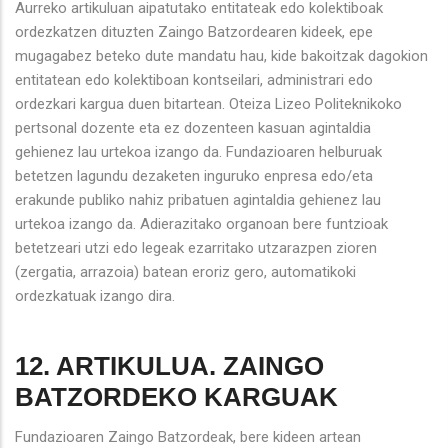
Aurreko artikuluan aipatutako entitateak edo kolektiboak
ordezkatzen dituzten Zaingo Batzordearen kideek, epe
mugagabez beteko dute mandatu hau, kide bakoitzak dagokion
entitatean edo kolektiboan kontseilari, administrari edo
ordezkari kargua duen bitartean. Oteiza Lizeo Politeknikoko
pertsonal dozente eta ez dozenteen kasuan agintaldia
gehienez lau urtekoa izango da. Fundazioaren helburuak
betetzen lagundu dezaketen inguruko enpresa edo/eta
erakunde publiko nahiz pribatuen agintaldia gehienez lau
urtekoa izango da. Adierazitako organoan bere funtzioak
betetzeari utzi edo legeak ezarritako utzarazpen zioren
(zergatia, arrazoia) batean eroriz gero, automatikoki
ordezkatuak izango dira.
12. ARTIKULUA. ZAINGO
BATZORDEKO KARGUAK
Fundazioaren Zaingo Batzordeak, bere kideen artean