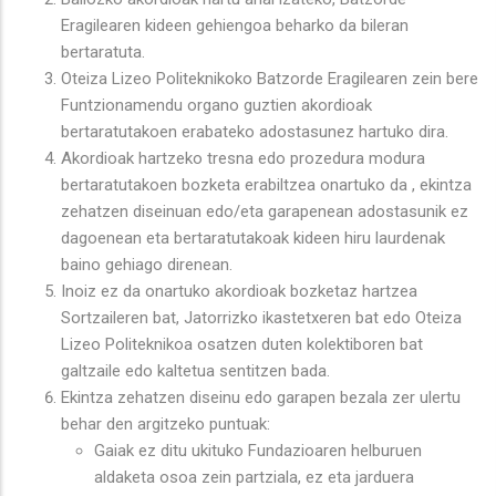
Eragilearen kideen gehiengoa beharko da bileran
bertaratuta.
Oteiza Lizeo Politeknikoko Batzorde Eragilearen zein bere
Funtzionamendu organo guztien akordioak
bertaratutakoen erabateko adostasunez hartuko dira.
Akordioak hartzeko tresna edo prozedura modura
bertaratutakoen bozketa erabiltzea onartuko da , ekintza
zehatzen diseinuan edo/eta garapenean adostasunik ez
dagoenean eta bertaratutakoak kideen hiru laurdenak
baino gehiago direnean.
Inoiz ez da onartuko akordioak bozketaz hartzea
Sortzaileren bat, Jatorrizko ikastetxeren bat edo Oteiza
Lizeo Politeknikoa osatzen duten kolektiboren bat
galtzaile edo kaltetua sentitzen bada.
Ekintza zehatzen diseinu edo garapen bezala zer ulertu
behar den argitzeko puntuak:
Gaiak ez ditu ukituko Fundazioaren helburuen
aldaketa osoa zein partziala, ez eta jarduera