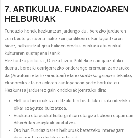
7. ARTIKULUA. FUNDAZIOAREN
HELBURUAK
Fundazio honek hezkuntzan jardungo du , berezko jardueren
zein beste pertsona fisiko zein juridikoen elkar laguntzaren
bidez, helburutzat giza balioen eredua, euskara eta euskal
kulturaren sustapena izanik.
Hezkuntza jarduera , Oteiza Lizeo Politeknikoan gauzatuko
duena , bereziki derrigorrezko ondorengo eremuan zentratuko
da (Arautuan eta Ez-arautuan) eta eskualdeko garapen tekniko,
ekonomiko eta sozialaren sustapenean parte hartuko du.
Hezkuntza jarduerez gain ondokoak jorratuko dira:
Helburu berdinak izan ditzaketen bestelako erakundeekiko
elkar ezagutza bultzatzea.
Euskara eta euskal kulturgintzan eta giza balioen esparruan
diharduten eragileak sustatzea.
Oro har, Fundazioaren helburuak betetzeko interesgarri
diren mota guztietako jarduerak.