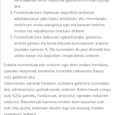
berehalakoan beren helburuak gauzatzera lotuak egongo
dira.
Fundazioak bere objektuari dagozkion jarduerak
aldizkakotasun jakin batez antolatuko ditu. Horretarako,
zerbitzuen urteko plangintza egin eta berauen betetze
modua eta adjudikazioa onartuko direlarik.
Fundazioak bere helburuen egikaritzarako, gutxienez,
errenta garbien eta beste edozein kontzepturen arabera
jasotako sarreren % 70a zuzenduko du jaso direnetik hiru
urteko epean eta dagozkien zergak kendu ondoren.
Eraketa momentuan edo ondoren egin diren ondare hornidura,
izaerako ekarpenak, betebehar honetatik salbuetsita (kanpo
utzi) gelditzen dira.
Gainontzeko sarrerak fundazio zuzkidura gehitzera zuzenduko
dira, administrazio gastuak kendu ondoren. Azken hauek ezingo
dute %20a gainditu, Fundazioak, arrazoituz egindako eskaeren
ondorioz, Babesletzak baimena ematen duen kasuetan izan
ezik. Hau guztia, indarrean dauden lege eta arautegi mailako
xedapenen arabera.