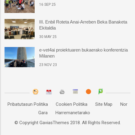
16 SEP 25
III. Enbil Roteta Anai-Arreben Beka Banaketa
Ekitaldia
30 MAY 25
e-vet4ai proiektuaren bukaerako konferentzia
Milanen
23 NOV 23
Pribatutasun Politika
Cookien Politika
Site Map
Nor
Gara
Harremanetarako
© Copyright
GaviasThemes
2018. All Rights Reserved.