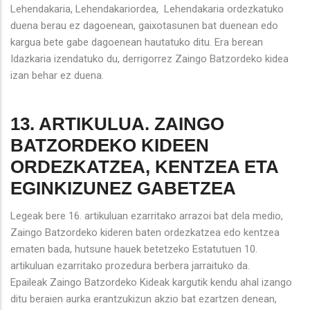
Lehendakaria, Lehendakariordea, Lehendakaria ordezkatuko
duena berau ez dagoenean, gaixotasunen bat duenean edo
kargua bete gabe dagoenean hautatuko ditu. Era berean
Idazkaria izendatuko du, derrigorrez Zaingo Batzordeko kidea
izan behar ez duena.
13. ARTIKULUA. ZAINGO
BATZORDEKO KIDEEN
ORDEZKATZEA, KENTZEA ETA
EGINKIZUNEZ GABETZEA
Legeak bere 16. artikuluan ezarritako arrazoi bat dela medio,
Zaingo Batzordeko kideren baten ordezkatzea edo kentzea
ematen bada, hutsune hauek betetzeko Estatutuen 10.
artikuluan ezarritako prozedura berbera jarraituko da.
Epaileak Zaingo Batzordeko Kideak kargutik kendu ahal izango
ditu beraien aurka erantzukizun akzio bat ezartzen denean,