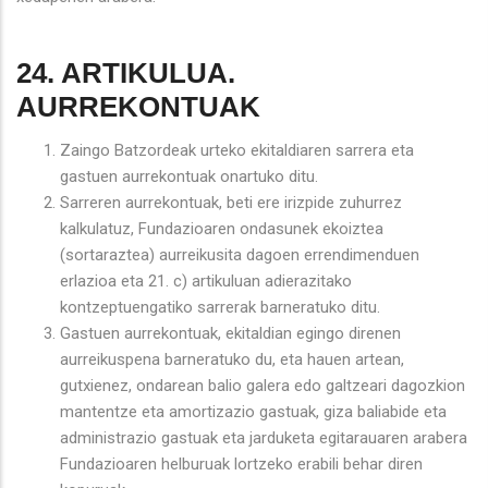
24. ARTIKULUA.
AURREKONTUAK
Zaingo Batzordeak urteko ekitaldiaren sarrera eta
gastuen aurrekontuak onartuko ditu.
Sarreren aurrekontuak, beti ere irizpide zuhurrez
kalkulatuz, Fundazioaren ondasunek ekoiztea
(sortaraztea) aurreikusita dagoen errendimenduen
erlazioa eta 21. c) artikuluan adierazitako
kontzeptuengatiko sarrerak barneratuko ditu.
Gastuen aurrekontuak, ekitaldian egingo direnen
aurreikuspena barneratuko du, eta hauen artean,
gutxienez, ondarean balio galera edo galtzeari dagozkion
mantentze eta amortizazio gastuak, giza baliabide eta
administrazio gastuak eta jarduketa egitarauaren arabera
Fundazioaren helburuak lortzeko erabili behar diren