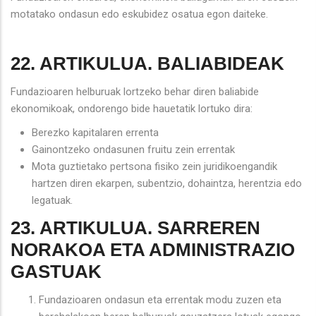
motatako ondasun edo eskubidez osatua egon daiteke.
22. ARTIKULUA. BALIABIDEAK
Fundazioaren helburuak lortzeko behar diren baliabide
ekonomikoak, ondorengo bide hauetatik lortuko dira:
Berezko kapitalaren errenta
Gainontzeko ondasunen fruitu zein errentak
Mota guztietako pertsona fisiko zein juridikoengandik
hartzen diren ekarpen, subentzio, dohaintza, herentzia edo
legatuak.
23. ARTIKULUA. SARREREN
NORAKOA ETA ADMINISTRAZIO
GASTUAK
Fundazioaren ondasun eta errentak modu zuzen eta