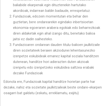
baliabide ekarpenak egin dituztenekin hartutako
akordioak, indarrean baldin badaude, errespetatuz.
Fundazioak, edozein momentutan eta behar den
guztietan, bere ondarearekin egindako inbertsioetan
ekonomia-egoeraren arabera egokiak edo beharrezkoak
diren aldaketak egin ahal izango ditu, benetako balioa
jaitsi ez dadin saihesteko.
Fundazioaren ondarean dauden titulu-balioen jaulkitzaile
diren sozietateek beraien akziodunei lehentasunezko
izenpetze eskubideak emanez kapital soziala handitzen
dutenean, handitze hori adierazten duten akzioak
izenpetu edo izenpetzeko eskubidea saltzea erabaki
dezake Fundazioak
Edonola ere, Fundazioak kapital handitze horietan parte har
dezake, nahiz eta sozietate jaulkitzaileak beste ondare-ekarpen
osagarri bat galdatu (eskatu, erreklamatu, exijitu)