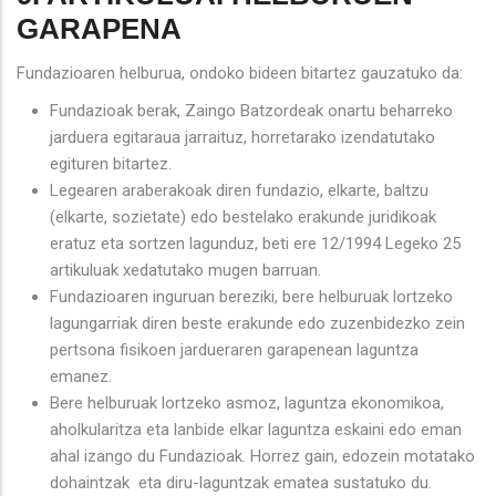
GARAPENA
Fundazioaren helburua, ondoko bideen bitartez gauzatuko da:
Fundazioak berak, Zaingo Batzordeak onartu beharreko
jarduera egitaraua jarraituz, horretarako izendatutako
egituren bitartez.
Legearen araberakoak diren fundazio, elkarte, baltzu
(elkarte, sozietate) edo bestelako erakunde juridikoak
eratuz eta sortzen lagunduz, beti ere 12/1994 Legeko 25
artikuluak xedatutako mugen barruan.
Fundazioaren inguruan bereziki, bere helburuak lortzeko
lagungarriak diren beste erakunde edo zuzenbidezko zein
pertsona fisikoen jardueraren garapenean laguntza
emanez.
Bere helburuak lortzeko asmoz, laguntza ekonomikoa,
aholkularitza eta lanbide elkar laguntza eskaini edo eman
ahal izango du Fundazioak. Horrez gain, edozein motatako
dohaintzak eta diru-laguntzak ematea sustatuko du.