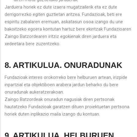
Jarduera horiek ez dute izaera mugatzailerik eta ez dute
derrigorrezko egiten guztietan aritzea. Fundazioak, beti ere
espiritu zabalaren eremuan, askatasun osoa izango du une
bakoitzeko egoera kontutan hartuz bere ekintzak Fundazioaren
Zaingo Batzordearen iritziz egokienak diren jarduera eta
xedeetara bere zuzentzeko.
8. ARTIKULUA. ONURADUNAK
Fundazioak interes orokorreko bere helburuen artean, irizpide
inpartzial eta objektiboen arabera jardun beharko du bere
onuradunak aukeratzerakoan.
Zaingo Batzordeak onuradun nagusiak diren pertsonak
hautatzeko Fundazioak garatzen dituen proiektuetan pertsona
horiek duten inplikazio maila izango du kontuan.
9. ARTIKULUA. HELBURUEN