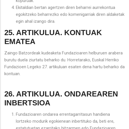
kopuruak.
Ekitaldian bertan agertzen diren beharrei aurrekontua
egokitzeko beharrezko edo komenigarriak diren aldaketak
egin ahal izango dira.
25. ARTIKULUA. KONTUAK
EMATEA
Zaingo Batzordeak kudeaketa Fundazioaren helburuen arabera
burutu duela ziurtatu beharko du. Horretarako, Euskal Herriko
Fundazioen Legeko 27. artikuluan esaten dena hartu beharko da
kontuan.
26. ARTIKULUA. ONDAREAREN
INBERTSIOA
Fundazioaren ondarea errentagarritasun handiena
lortzeko modurik egokienean inbertituko da, beti ere,
estatutuetan ezarritako hitzarmen edo Fundazioaren