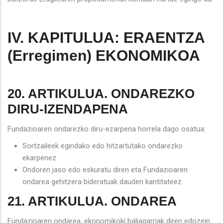
IV. KAPITULUA: ERAENTZA
(Erregimen) EKONOMIKOA
20. ARTIKULUA. ONDAREZKO
DIRU-IZENDAPENA
Fundazioaren ondarezko diru-ezarpena horrela dago osatua:
Sortzaileek egindako edo hitzartutako ondarezko
ekarpenez.
Ondoren jaso edo eskuratu diren eta Fundazioaren
ondarea gehitzera bideratuak dauden kantitateez.
21. ARTIKULUA. ONDAREA
Fundazioaren ondarea, ekonomikoki baliagarriak diren edozein