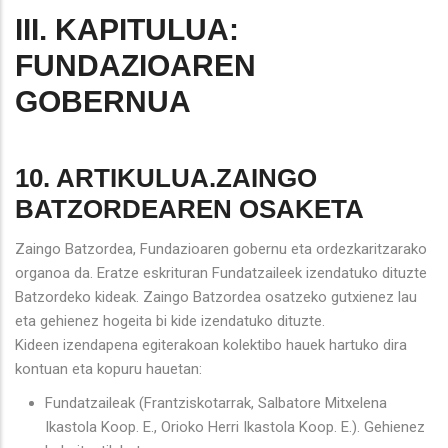
III. KAPITULUA:
FUNDAZIOAREN
GOBERNUA
10. ARTIKULUA.ZAINGO
BATZORDEAREN OSAKETA
Zaingo Batzordea, Fundazioaren gobernu eta ordezkaritzarako
organoa da. Eratze eskrituran Fundatzaileek izendatuko dituzte
Batzordeko kideak. Zaingo Batzordea osatzeko gutxienez lau
eta gehienez hogeita bi kide izendatuko dituzte.
Kideen izendapena egiterakoan kolektibo hauek hartuko dira
kontuan eta kopuru hauetan:
Fundatzaileak (Frantziskotarrak, Salbatore Mitxelena
Ikastola Koop. E., Orioko Herri Ikastola Koop. E.). Gehienez