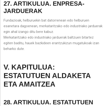
27. ARTIKULUA. ENPRESA-
JARDUERAK
Fundazioak, helburuekin bat datorrenean edo helburuen
esanetara dagoenean, merkataritzako edo industriako jarduerak
egin ahal izango ditu bere kabuz.
Merkataritzako edo industriako jarduerak baltzuen bitartez
egiten baditu, hauek bazkideen erantzukizun mugatukoak izan
beharko dute.
V. KAPITULUA:
ESTATUTUEN ALDAKETA
ETA AMAITZEA
28. ARTIKULUA. ESTATUTUEN