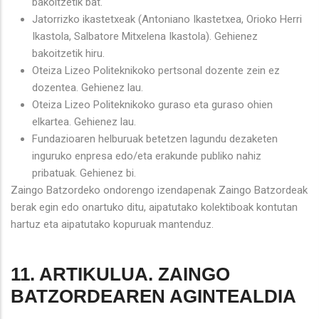
bakoitzetik bat.
Jatorrizko ikastetxeak (Antoniano Ikastetxea, Orioko Herri
Ikastola, Salbatore Mitxelena Ikastola). Gehienez
bakoitzetik hiru.
Oteiza Lizeo Politeknikoko pertsonal dozente zein ez
dozentea. Gehienez lau.
Oteiza Lizeo Politeknikoko guraso eta guraso ohien
elkartea. Gehienez lau.
Fundazioaren helburuak betetzen lagundu dezaketen
inguruko enpresa edo/eta erakunde publiko nahiz
pribatuak. Gehienez bi.
Zaingo Batzordeko ondorengo izendapenak Zaingo Batzordeak
berak egin edo onartuko ditu, aipatutako kolektiboak kontutan
hartuz eta aipatutako kopuruak mantenduz.
11. ARTIKULUA. ZAINGO
BATZORDEAREN AGINTEALDIA