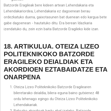
Batzorde Eragileak bere kideen artean Lehendakaria eta
Lehendakariordea, Lehendakaria ez dagoenean berau
ordezkatuko duena, gaixotasunen bat duenean edo kargua bete
gabe dagoenean - hautatuko ditu. Era berean Idazkaria
izendatuko du, zein ezin baita Batzorde Eragileko kide izan.
18. ARTIKULUA. OTEIZA LIZEO
POLITEKNIKOKO BATZORDE
ERAGILEKO DEIALDIAK ETA
AKORDIOEN EZTABAIDATZE ETA
ONARPENA
Oteiza Lizeo Politeknikoko Batzorde Eragilearen
bileretarako deialdia, bilera-eguna baino gutxienez 48
ordu lehenago egingo du Oteiza Lizeo Politeknikoko
Lehendakariak.
Baliozko akordioak hartu ahal izateko, Batzorde