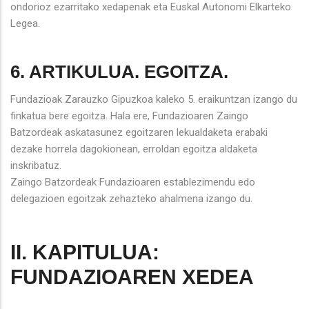
ondorioz ezarritako xedapenak eta Euskal Autonomi Elkarteko
Legea.
6. ARTIKULUA. EGOITZA.
Fundazioak Zarauzko Gipuzkoa kaleko 5. eraikuntzan izango du
finkatua bere egoitza. Hala ere, Fundazioaren Zaingo
Batzordeak askatasunez egoitzaren lekualdaketa erabaki
dezake horrela dagokionean, erroldan egoitza aldaketa
inskribatuz.
Zaingo Batzordeak Fundazioaren establezimendu edo
delegazioen egoitzak zehazteko ahalmena izango du.
II. KAPITULUA:
FUNDAZIOAREN XEDEA