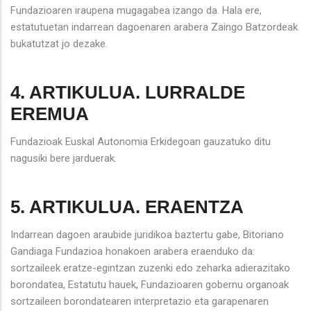
Fundazioaren iraupena mugagabea izango da. Hala ere,
estatutuetan indarrean dagoenaren arabera Zaingo Batzordeak
bukatutzat jo dezake.
4. ARTIKULUA. LURRALDE
EREMUA
Fundazioak Euskal Autonomia Erkidegoan gauzatuko ditu
nagusiki bere jarduerak.
5. ARTIKULUA. ERAENTZA
Indarrean dagoen araubide juridikoa baztertu gabe, Bitoriano
Gandiaga Fundazioa honakoen arabera eraenduko da:
sortzaileek eratze-egintzan zuzenki edo zeharka adierazitako
borondatea, Estatutu hauek, Fundazioaren gobernu organoak
sortzaileen borondatearen interpretazio eta garapenaren