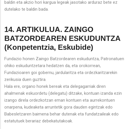
baldin eta akzio hori kargua legeak jasotako arduraz bete ez
dutelako te baldin bada.
14. ARTIKULUA. ZAINGO
BATZORDEAREN ESKUDUNTZA
(Konpetentzia, Eskubide)
Fundazio honen Zaingo Batzordearen eskuduntza, Patronatuen
ohiko eskuduntzetara hedatzen da, eta orokorrean,
Fundazioaren goi gobernu, jardularitza eta ordezkaritzarekin
zerikusia duen guztira.
Hala ere, organo honek bereak eta delegagarriak diren
ahalmenak eskuordetu (delegatu) ditzake, kontuan izanda ezin
izango direla ordezkotzan eman kontuen eta aurrekontuen
onarpena, kudeaketa arruntetik gora dauden egintzak edo
Babesletzaren baimena behar dutenak eta fundatzaileak edo
estatutuek berariaz debekatutakoak.