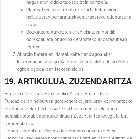
nagusiaren aldaketa osoa zein partziala.
Planteatzen diren ekintzekin lortu behar diren
helburuetan bertaratutakoen erabateko adostasuna
izatea.
Bozkatzera aurkezten diren ekintzen nondik
norakoak eta ondorioak erabateko adostasunean
egotea.
Akordio batera ez iristeak kalte handiagoa ekar
lezakeenean, Zaingo Batzordeak erabakiko du bozketa
egitea egokia izan litekeen ala ez.
19. ARTIKULUA. ZUZENDARITZA
Bitoriano Gandiaga Fundazioko Zaingo Batzordeak
Fundazioaren helburuen garapenerako jarduerak koordinatzeko
eta kudeatzeko ,bertan parte hartzen duten kolektiboen
sentsibilitateak bateratuko dituen Zuzendaritza kolegiatu bat
izendatuko du.
Honen aukeraketa, Zaingo Batzordean gauzatuko dena,
Batzorde Eragilearen proposamenak kontuan hartuz egingo da.