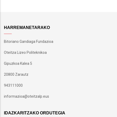
HARREMANETARAKO
Bitoriano Gandiaga Fundazioa
Oteitza Lizeo Politeknikoa
Gipuzkoa Kalea 5
20800 Zarautz
943111000
informazioa@oteitzalp.eus
IDAZKARITZAKO ORDUTEGIA