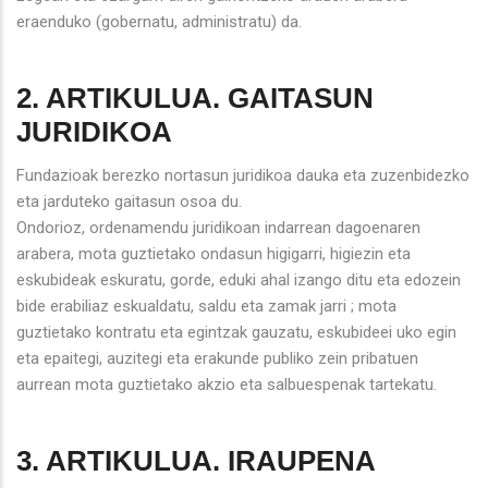
eraenduko (gobernatu, administratu) da.
2. ARTIKULUA. GAITASUN
JURIDIKOA
Fundazioak berezko nortasun juridikoa dauka eta zuzenbidezko
eta jarduteko gaitasun osoa du.
Ondorioz, ordenamendu juridikoan indarrean dagoenaren
arabera, mota guztietako ondasun higigarri, higiezin eta
eskubideak eskuratu, gorde, eduki ahal izango ditu eta edozein
bide erabiliaz eskualdatu, saldu eta zamak jarri ; mota
guztietako kontratu eta egintzak gauzatu, eskubideei uko egin
eta epaitegi, auzitegi eta erakunde publiko zein pribatuen
aurrean mota guztietako akzio eta salbuespenak tartekatu.
3. ARTIKULUA. IRAUPENA