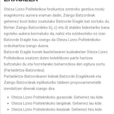
Oteiza Lizeo Politeknikoa hezkuntza zentroko gestioa modu
eraginkorrez aurrera eraman dadin, Zaingo Batzordeak
gehienez bost kidez osatutako Batzorde Eragile bat sortuko du.
Bertan Zaingo Batzordeko b), c) eta d) ataleko kideetariko bana
egoteko aukera bermatuko da, nahiz eta ezinbesteko ez izan.
Batzorde Eragile hau izango da Oteiza Lizeo Politeknikoko
ordezkaritza izango duena.
Batzorde Eragile honek ikastetxearen kudeaketan Oteiza Lizeo
Politeknikoa osatzen duten kolektiboen parte hartzea
bultzatuko du eta horretarako beharrezkoa den egitura sortu
(Partaidetza-Batzordea).
Partaidetza-Batzordearen kideak Batzorde Eragilekoek eta
Zaingo Batzordeak inplikaturiko taldeen proposamenetatik
izendatzen direnak izango dira.
Oteiza Lizeo Politeknikoko gurasoak. Gehienez lau kide.
Oteiza Lizeo Politeknikoko langileak. Gehienez lau kide.
Oteiza Lizeo Politeknikoko ikasleak. Gehienez hiru kide.