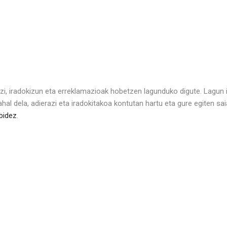
itzi, iradokizun eta erreklamazioak hobetzen lagunduko digute. Lagu
ahal dela, adierazi eta iradokitakoa kontutan hartu eta gure egiten sa
bidez
.