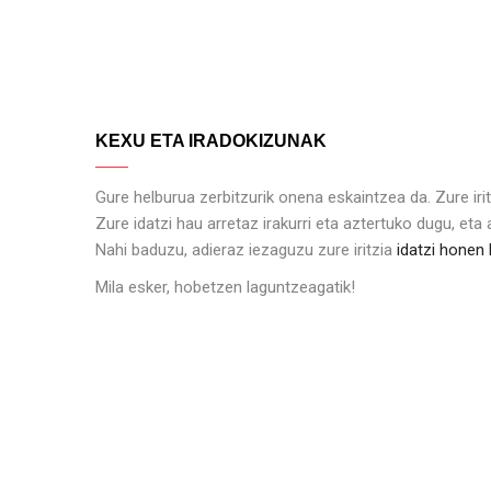
KEXU ETA IRADOKIZUNAK
Gure helburua zerbitzurik onena eskaintzea da. Zure ir
Zure idatzi hau arretaz irakurri eta aztertuko dugu, eta 
Nahi baduzu, adieraz iezaguzu zure iritzia
idatzi honen 
Mila esker, hobetzen laguntzeagatik!