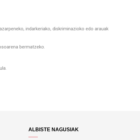
zarpeneko, indarkeriako, diskriminazioko edo arauak
e osoarena bermatzeko.
ula.
ALBISTE NAGUSIAK