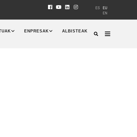
ES
EU
EN
TUAK
ENPRESAK
ALBISTEAK