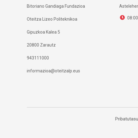
Bitoriano Gandiaga Fundazioa
Astelehen
08:00
Oteitza Lizeo Politeknikoa
Gipuzkoa Kalea 5
20800 Zarautz
943111000
informazioa@oteitzalp.eus
Pribatutasu