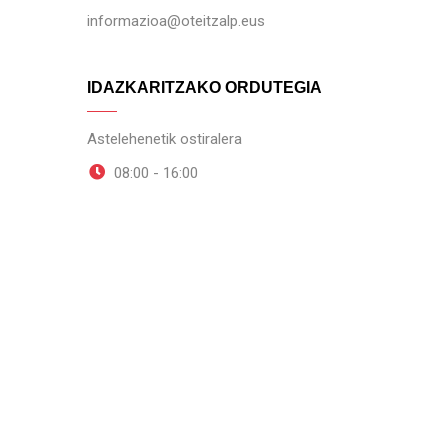
informazioa@oteitzalp.eus
IDAZKARITZAKO ORDUTEGIA
Astelehenetik ostiralera
08:00 - 16:00