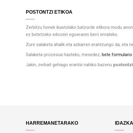
POSTONTZI ETIKOA
Zerbitzu honek ikastolako batzorde etikora modu anon
ez betetzeko edozein egoeraren berri emateko.
Zure salaketa ahalik eta azkarren erantzungo da, eta 
Salaketa-prozesua hasteko, mesedez,
bete formulario
Jakin, zerbait gehiago erantsi nahiko bazenu
postontz
HARREMANETARAKO
IDAZK