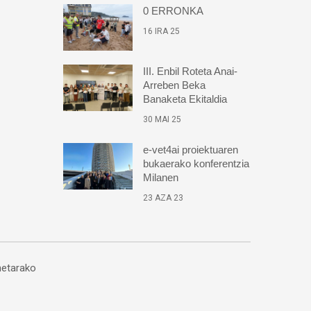
0 ERRONKA
16 IRA 25
III. Enbil Roteta Anai-
Arreben Beka
Banaketa Ekitaldia
30 MAI 25
e-vet4ai proiektuaren
bukaerako konferentzia
Milanen
23 AZA 23
etarako