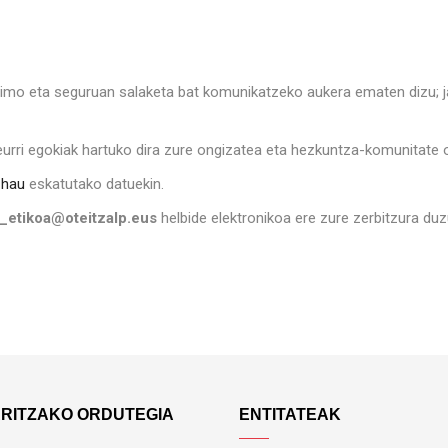
imo eta seguruan salaketa bat komunikatzeko aukera ematen dizu; ja
neurri egokiak hartuko dira zure ongizatea eta hezkuntza-komunitat
 hau
eskatutako datuekin.
i_etikoa@oteitzalp.eus
helbide elektronikoa ere zure zerbitzura duz
ARITZAKO ORDUTEGIA
ENTITATEAK