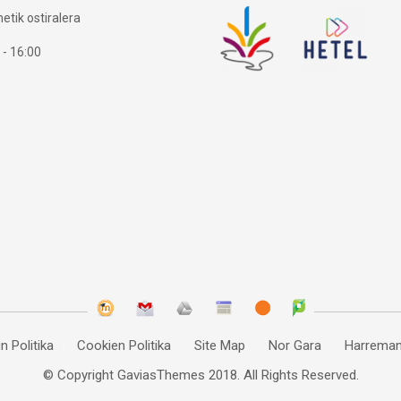
etik ostiralera
 - 16:00
n Politika
Cookien Politika
Site Map
Nor Gara
Harreman
© Copyright
GaviasThemes
2018. All Rights Reserved.