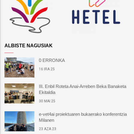
ALBISTE NAGUSIAK
0 ERRONKA
16 IRA 25
III. Enbil Roteta Anai-Arreben Beka Banaketa
Ekitaldia
30 MAI 25
e-vet4ai proiektuaren bukaerako konferentzia
Milanen
23 AZA 23