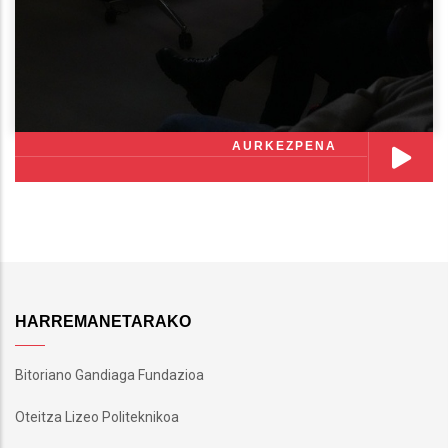
AURKEZPENA
HARREMANETARAKO
Bitoriano Gandiaga Fundazioa
Oteitza Lizeo Politeknikoa