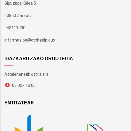
Gipuzkoa Kalea 5
20800 Zarautz
943111000
informazioa@oteitzalp.eus
IDAZKARITZAKO ORDUTEGIA
Astelehenetik ostiralera
08:00 - 16:00
ENTITATEAK