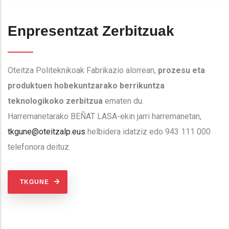
Enpresentzat Zerbitzuak
Oteitza Politeknikoak Fabrikazio alorrean,
prozesu eta
produktuen hobekuntzarako berrikuntza
teknologikoko zerbitzua
ematen du.
Harremanetarako BEÑAT LASA-ekin jarri harremanetan,
tkgune@oteitzalp.eus
helbidera idatziz edo 943 111 000
telefonora deituz.
TKGUNE