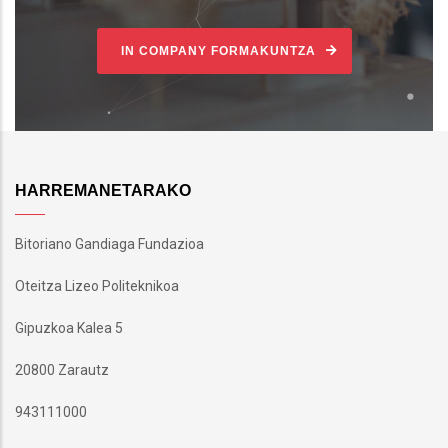
IN COMPANY FORMAKUNTZA
HARREMANETARAKO
Bitoriano Gandiaga Fundazioa
Oteitza Lizeo Politeknikoa
Gipuzkoa Kalea 5
20800 Zarautz
943111000