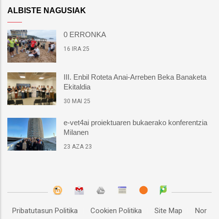
ALBISTE NAGUSIAK
0 ERRONKA
16 IRA 25
III. Enbil Roteta Anai-Arreben Beka Banaketa
Ekitaldia
30 MAI 25
e-vet4ai proiektuaren bukaerako konferentzia
Milanen
23 AZA 23
Pribatutasun Politika
Cookien Politika
Site Map
Nor