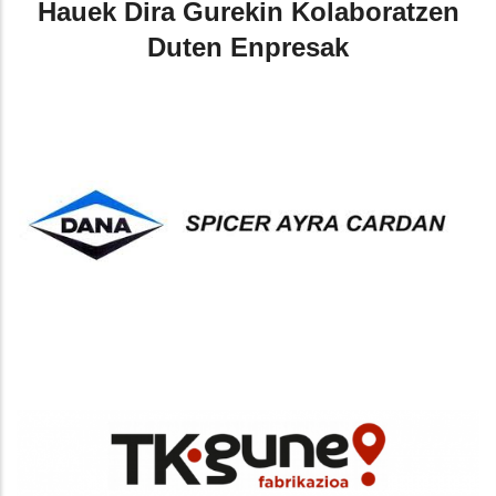
Hauek Dira Gurekin Kolaboratzen
Duten Enpresak