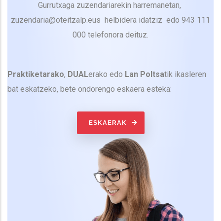
Gurrutxaga zuzendariarekin harremanetan,
zuzendaria@oteitzalp.eus helbidera idatziz edo 943 111
000 telefonora deituz.
Praktiketarako
,
DUAL
erako edo
Lan Poltsa
tik ikasleren
bat eskatzeko, bete ondorengo eskaera esteka:
ESKAERAK