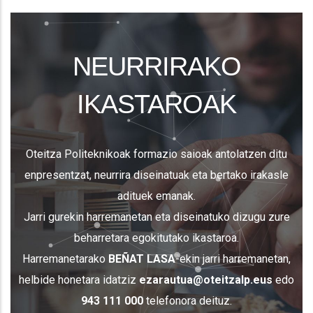
NEURRIRAKO
IKASTAROAK
Oteitza Politeknikoak formazio saioak antolatzen ditu
enpresentzat, neurrira diseinatuak eta bertako irakasle
adituek emanak.
Jarri gurekin harremanetan eta diseinatuko dizugu zure
beharretara egokitutako ikastaroa.
Harremanetarako
BEÑAT LASA
-ekin jarri harremanetan,
helbide honetara idatziz
ezarautua@oteitzalp.eus
edo
943 111 000
telefonora deituz.