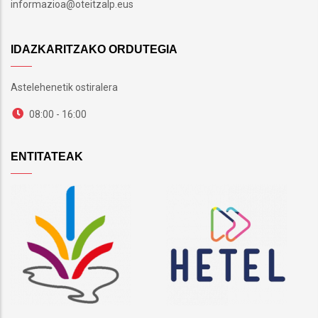
informazioa@oteitzalp.eus
IDAZKARITZAKO ORDUTEGIA
Astelehenetik ostiralera
08:00 - 16:00
ENTITATEAK