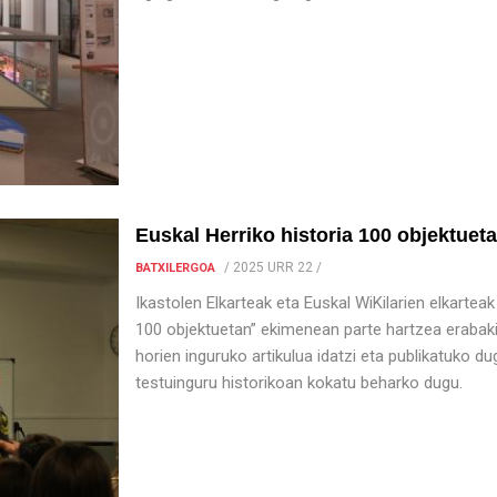
Euskal Herriko historia 100 objektuet
/
2025 URR 22
/
BATXILERGOA
Ikastolen Elkarteak eta Euskal WiKilarien elkarteak
100 objektuetan” ekimenean parte hartzea erabaki 
horien inguruko artikulua idatzi eta publikatuko d
testuinguru historikoan kokatu beharko dugu.