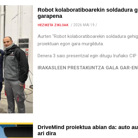
Robot kolaboratiboarekin soldadura g
garapena
/
2026 MAI 19
/
HEZIKETA ZIKLOAK
Aurten "Robot kolaboratiboarekin soldadura gehi
proiektuan egon gara murgilduta.
Denera 3 saio presentzial egin ditugu Iruñako CIP
IRAKASLEEN PRESTAKUNTZA GALA GAR-EN IN
DriveMind proiektua abian da: auto a
ari dira