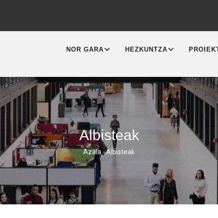
MAIN
NAVIGATION
NOR GARA
HEZKUNTZA
PROIEK
Albisteak
Azala
-
Albisteak
Breadcrumb