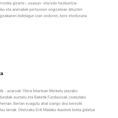
 erronka gizarte-, osasun- eta/edo hezkuntza-
teko eta animaliek pertsonen ongizatean dituzten
 gizakiaren bidelagun izan ondoren, bere etorkizuna
ta
atik - azaroak 10era bitartean Merkatu plazako
ldundiak sustatu eta Baketik Fundazioak osatutako
herrian. Bertan ezagutu ahal izango dira bereziki
 larriak. Oteitzako Erdi Mailako ikasleek bixita gidatua