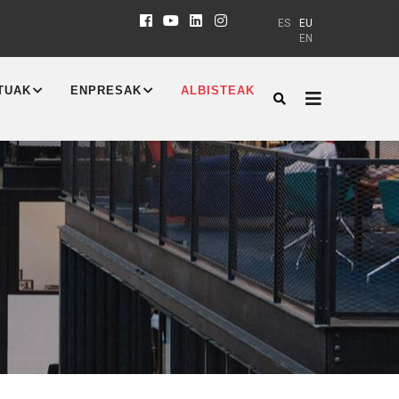
ES
EU
EN
TUAK
ENPRESAK
ALBISTEAK