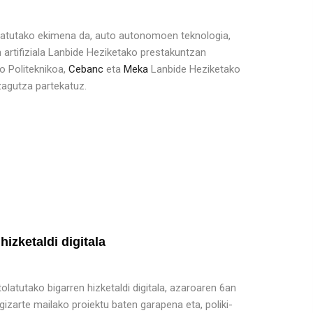
atutako ekimena da, auto autonomoen teknologia,
n artifiziala Lanbide Heziketako prestakuntzan
eo Politeknikoa,
Cebanc
eta
Meka
Lanbide Heziketako
zagutza partekatuz.
izketaldi digitala
latutako bigarren hizketaldi digitala, azaroaren 6an
gizarte mailako proiektu baten garapena eta, poliki-