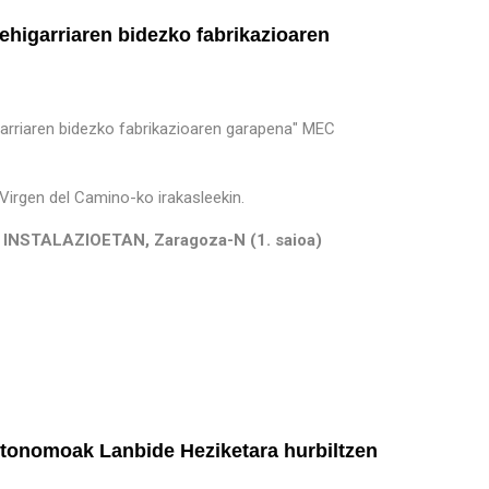
ehigarriaren bidezko fabrikazioaren
garriaren bidezko fabrikazioaren garapena" MEC
 Virgen del Camino-ko irakasleekin.
STALAZIOETAN, Zaragoza-N (1. saioa)
utonomoak Lanbide Heziketara hurbiltzen