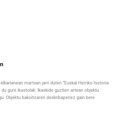
an
 elkarlanean martxan jarri duten “Euskal Herriko historia
du gure ikastolak. Ikaskide guztien artean objektu
ugu. Objektu bakoitzaren deskribapenez gain bere