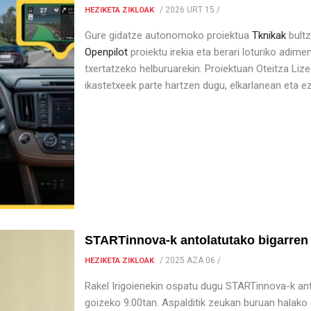
/
2026 URT 15
/
HEZIKETA ZIKLOAK
Gure gidatze autonomoko proiektua
Tknikak
bultz
Openpilot
proiektu irekia eta berari loturiko adime
txertatzeko helburuarekin. Proiektuan Oteitza Liz
ikastetxeek parte hartzen dugu, elkarlanean eta e
STARTinnova-k antolatutako bigarren h
/
2025 AZA 06
/
HEZIKETA ZIKLOAK
Rakel Irigoienekin ospatu dugu STARTinnova-k anto
goizeko 9:00tan. Aspalditik zeukan buruan halako 