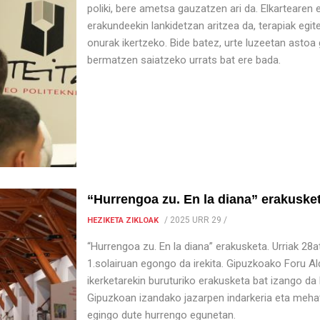
poliki, bere ametsa gauzatzen ari da. Elkartearen
erakundeekin lankidetzan aritzea da, terapiak egi
onurak ikertzeko. Bide batez, urte luzeetan astoa
bermatzen saiatzeko urrats bat ere bada.
“Hurrengoa zu. En la diana” erakuske
/
2025 URR 29
/
HEZIKETA ZIKLOAK
“Hurrengoa zu. En la diana” erakusketa. Urriak 28
1.solairuan egongo da irekita. Gipuzkoako Foru A
ikerketarekin buruturiko erakusketa bat izango da 
Gipuzkoan izandako jazarpen indarkeria eta mehatxu
egingo dute hurrengo egunetan.