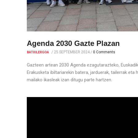
Agenda 2030 Gazte Plazan
/
25 SEPTEMBER 2024
/
0 Comments
BATXILERGOA
Gazteen artean 2030 Agenda ezagutarazteko, Euskadiko 
Erakusketa ibiltariarekin batera, jarduerak, tailerrak e
mailako ikasleak izan ditugu parte hartzen.