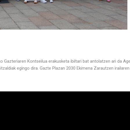
Gazteriaren Kontseilua erakusketa ibiltari bat antolatzen ari da Ag
ta hitzaldiak egingo dira. Gazte Plazan 2030 Ekimena Zarautzen irailare