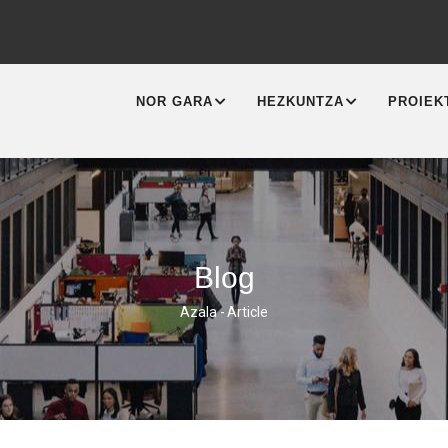
MAIN
NAVIGATION
NOR GARA
HEZKUNTZA
PROIEK
Blog
Azala
-
Article
Breadcrumb