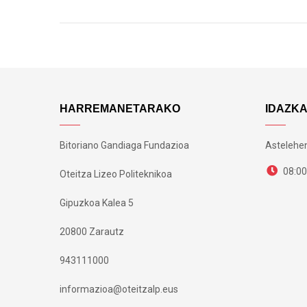
HARREMANETARAKO
IDAZK
Bitoriano Gandiaga Fundazioa
Astelehen
08:00
Oteitza Lizeo Politeknikoa
Gipuzkoa Kalea 5
20800 Zarautz
943111000
informazioa@oteitzalp.eus