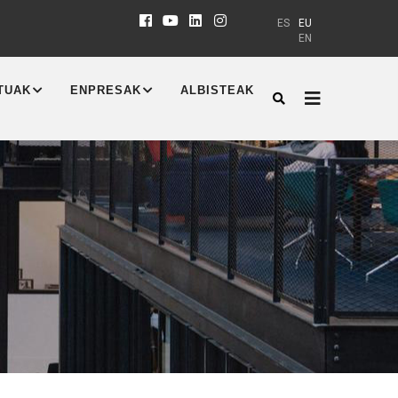
ES
EU
EN
TUAK
ENPRESAK
ALBISTEAK