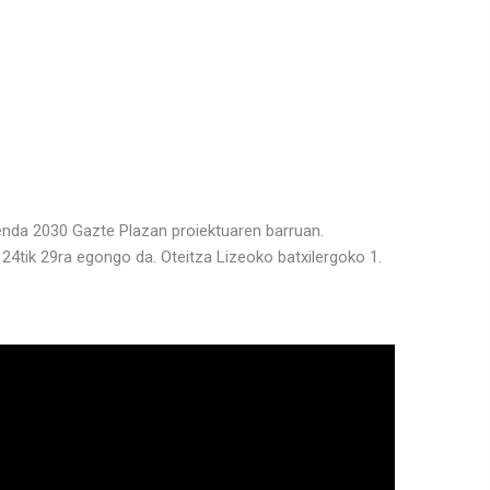
enda 2030 Gazte Plazan proiektuaren barruan.
n 24tik 29ra egongo da. Oteitza Lizeoko batxilergoko 1.