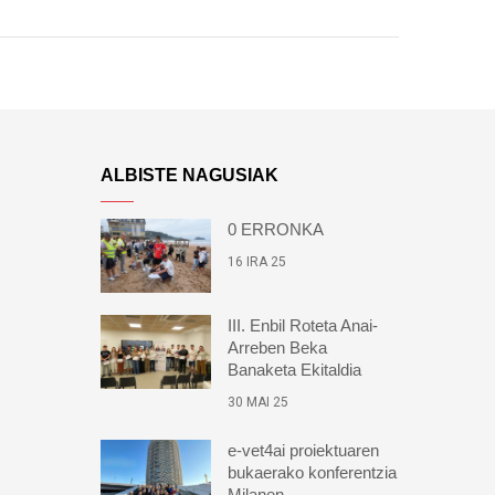
ALBISTE NAGUSIAK
0 ERRONKA
16 IRA 25
III. Enbil Roteta Anai-
Arreben Beka
Banaketa Ekitaldia
30 MAI 25
e-vet4ai proiektuaren
bukaerako konferentzia
Milanen