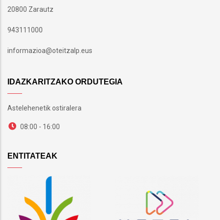
20800 Zarautz
943111000
informazioa@oteitzalp.eus
IDAZKARITZAKO ORDUTEGIA
Astelehenetik ostiralera
08:00 - 16:00
ENTITATEAK