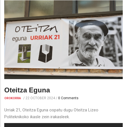
Oteitza Eguna
/
22 OCTOBER 2024
/
0 Comments
OROKORRA
Urriak 21, Oteitza Eguna ospatu dugu Oteitza Lizeo
Politeknikoko ikasle zein irakasleek.