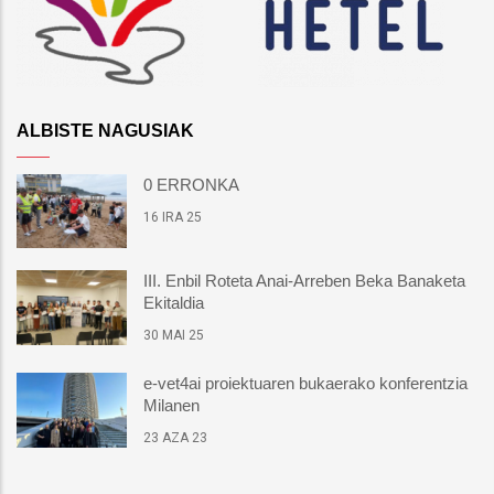
ALBISTE NAGUSIAK
0 ERRONKA
16 IRA 25
III. Enbil Roteta Anai-Arreben Beka Banaketa
Ekitaldia
30 MAI 25
e-vet4ai proiektuaren bukaerako konferentzia
Milanen
23 AZA 23