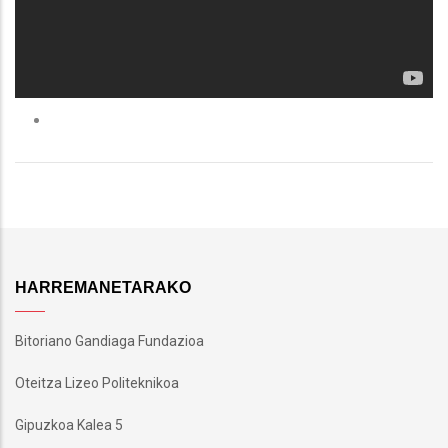
HARREMANETARAKO
Bitoriano Gandiaga Fundazioa
Oteitza Lizeo Politeknikoa
Gipuzkoa Kalea 5