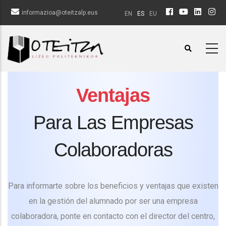
Pasar
informazioa@oteitzalp.eus
EN
ES
EU
al
contenido
principal
Ventajas
Para Las Empresas
Colaboradoras
Para informarte sobre los beneficios y ventajas que existen
en la gestión del alumnado por ser una empresa
colaboradora, ponte en contacto con el director del centro,