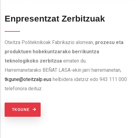
Enpresentzat Zerbitzuak
Oteitza Politeknikoak Fabrikazio alorrean,
prozesu eta
produktuen hobekuntzarako berrikuntza
teknologikoko zerbitzua
ematen du.
Harremanetarako BEÑAT LASA-ekin jarri harremanetan,
tkgune@oteitzalp.eus
helbidera idatziz edo 943 111 000
telefonora deituz.
TKGUNE