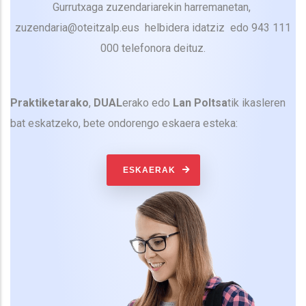
Gurrutxaga zuzendariarekin harremanetan,
zuzendaria@oteitzalp.eus helbidera idatziz edo 943 111
000 telefonora deituz.
Praktiketarako
,
DUAL
erako edo
Lan Poltsa
tik ikasleren
bat eskatzeko, bete ondorengo eskaera esteka:
ESKAERAK