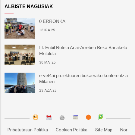
ALBISTE NAGUSIAK
0 ERRONKA
16 IRA 25
III. Enbil Roteta Anai-Arreben Beka Banaketa
Ekitaldia
30 MAI 25
e-vet4ai proiektuaren bukaerako konferentzia
Milanen
23 AZA 23
Pribatutasun Politika
Cookien Politika
Site Map
Nor