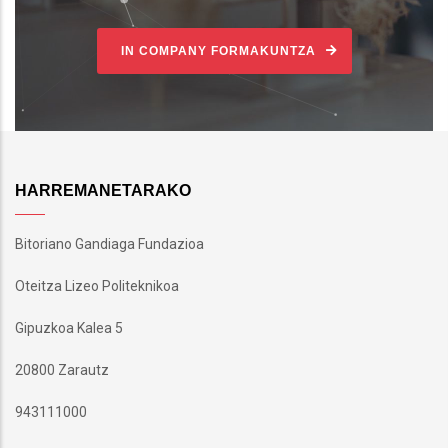
IN COMPANY FORMAKUNTZA
HARREMANETARAKO
Bitoriano Gandiaga Fundazioa
Oteitza Lizeo Politeknikoa
Gipuzkoa Kalea 5
20800 Zarautz
943111000