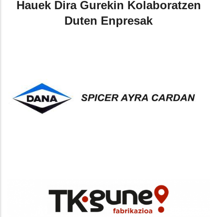
Hauek Dira Gurekin Kolaboratzen
Duten Enpresak