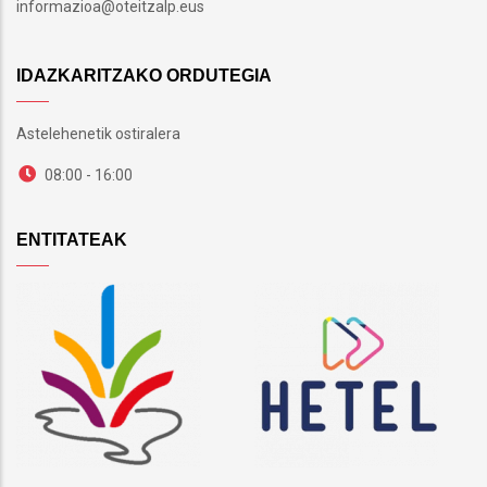
informazioa@oteitzalp.eus
IDAZKARITZAKO ORDUTEGIA
Astelehenetik ostiralera
08:00 - 16:00
ENTITATEAK