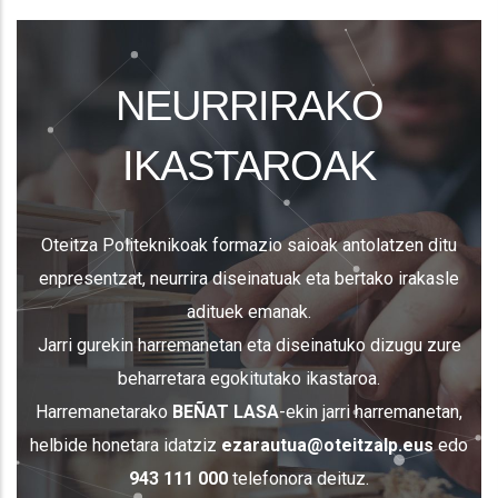
NEURRIRAKO
IKASTAROAK
Oteitza Politeknikoak formazio saioak antolatzen ditu
enpresentzat, neurrira diseinatuak eta bertako irakasle
adituek emanak.
Jarri gurekin harremanetan eta diseinatuko dizugu zure
beharretara egokitutako ikastaroa.
Harremanetarako
BEÑAT LASA
-ekin jarri harremanetan,
helbide honetara idatziz
ezarautua@oteitzalp.eus
edo
943 111 000
telefonora deituz.