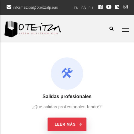
Pasar
informazioa@oteitzalp.eus
EN
ES
EU
al
contenido
principal
Salidas profesionales
¿Qué salidas profesionales tendré?
LEER MÁS