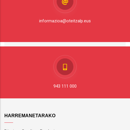
informazioa@oteitzalp.eus
943 111 000
HARREMANETARAKO