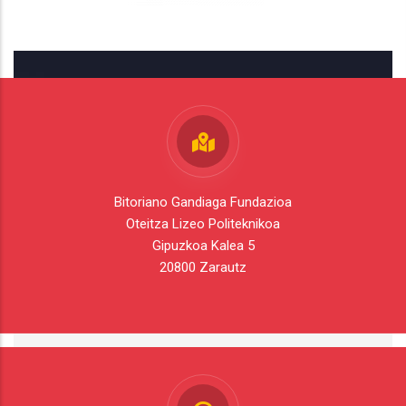
Bitoriano Gandiaga Fundazioa
Oteitza Lizeo Politeknikoa
Gipuzkoa Kalea 5
20800 Zarautz