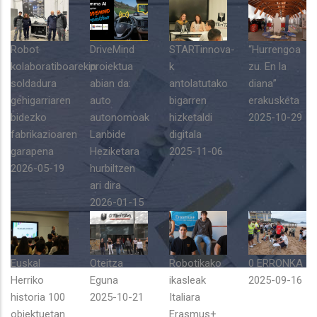
Robot
DriveMind
STARTinnova-
“Hurrengoa
kolaboratiboarekin
proiektua
k
zu. En la
soldadura
abian da:
antolatutako
diana”
gehigarriaren
auto
bigarren
erakusketa
bidezko
autonomoak
hizketaldi
2025-10-29
fabrikazioaren
Lanbide
digitala
garapena
Heziketara
2025-11-06
2026-05-19
hurbiltzen
ari dira
2026-01-15
Euskal
Oteitza
Robotikako
0 ERRONKA
Herriko
Eguna
ikasleak
2025-09-16
historia 100
2025-10-21
Italiara
objektuetan
Erasmus+