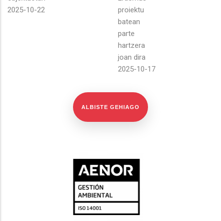
2025-10-22
proiektu
batean
parte
hartzera
joan dira
2025-10-17
ALBISTE GEHIAGO