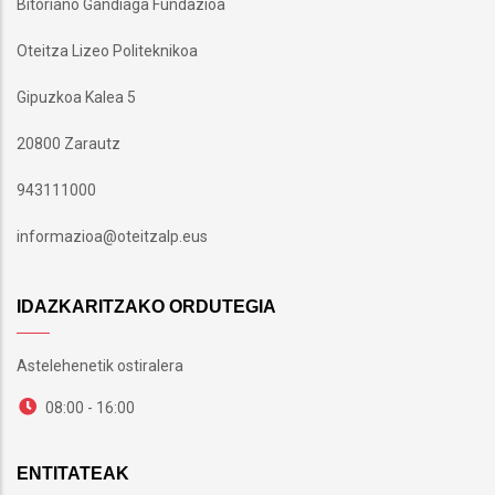
Bitoriano Gandiaga Fundazioa
Oteitza Lizeo Politeknikoa
Gipuzkoa Kalea 5
20800 Zarautz
943111000
informazioa@oteitzalp.eus
IDAZKARITZAKO ORDUTEGIA
Astelehenetik ostiralera
08:00 - 16:00
ENTITATEAK