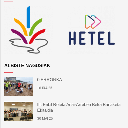
ALBISTE NAGUSIAK
0 ERRONKA
16 IRA 25
III. Enbil Roteta Anai-Arreben Beka Banaketa
Ekitaldia
30 MAI 25