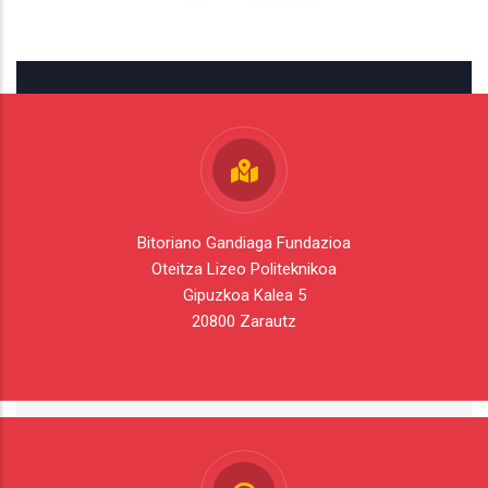
Bitoriano Gandiaga Fundazioa
Oteitza Lizeo Politeknikoa
Gipuzkoa Kalea 5
20800 Zarautz