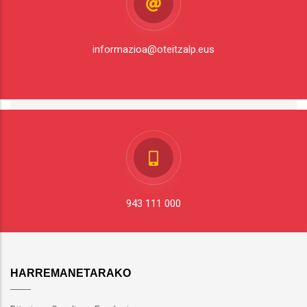
informazioa@oteitzalp.eus
943 111 000
HARREMANETARAKO