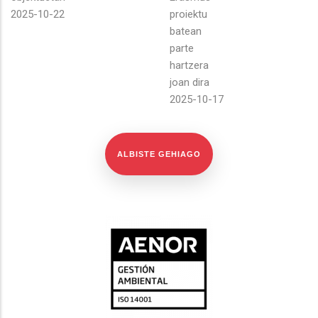
2025-10-22
proiektu
batean
parte
hartzera
joan dira
2025-10-17
ALBISTE GEHIAGO