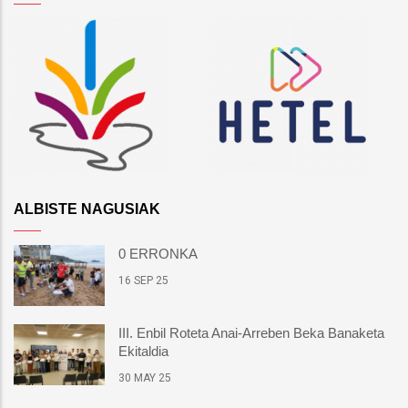
ALBISTE NAGUSIAK
0 ERRONKA
16 SEP 25
III. Enbil Roteta Anai-Arreben Beka Banaketa
Ekitaldia
30 MAY 25