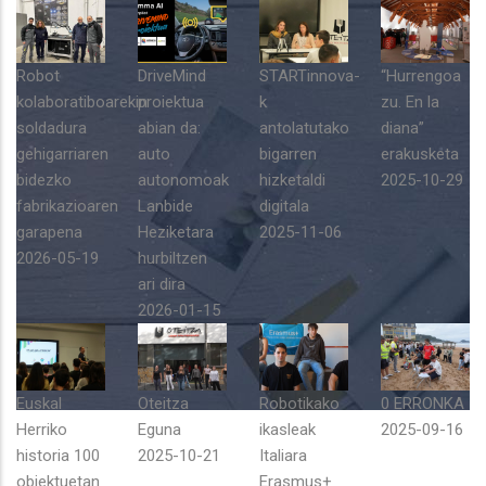
Robot
DriveMind
STARTinnova-
“Hurrengoa
kolaboratiboarekin
proiektua
k
zu. En la
soldadura
abian da:
antolatutako
diana”
gehigarriaren
auto
bigarren
erakusketa
bidezko
autonomoak
hizketaldi
2025-10-29
fabrikazioaren
Lanbide
digitala
garapena
Heziketara
2025-11-06
2026-05-19
hurbiltzen
ari dira
2026-01-15
Euskal
Oteitza
Robotikako
0 ERRONKA
Herriko
Eguna
ikasleak
2025-09-16
historia 100
2025-10-21
Italiara
objektuetan
Erasmus+