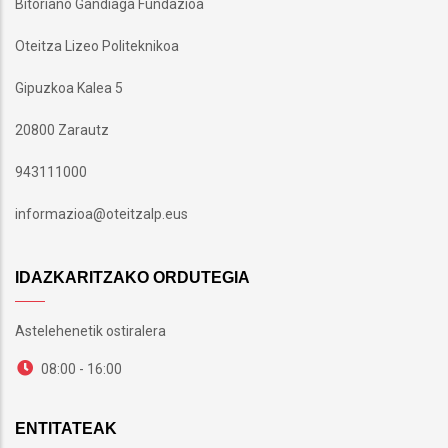
Bitoriano Gandiaga Fundazioa
Oteitza Lizeo Politeknikoa
Gipuzkoa Kalea 5
20800 Zarautz
943111000
informazioa@oteitzalp.eus
IDAZKARITZAKO ORDUTEGIA
Astelehenetik ostiralera
08:00 - 16:00
ENTITATEAK