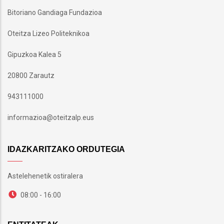
Bitoriano Gandiaga Fundazioa
Oteitza Lizeo Politeknikoa
Gipuzkoa Kalea 5
20800 Zarautz
943111000
informazioa@oteitzalp.eus
IDAZKARITZAKO ORDUTEGIA
Astelehenetik ostiralera
08:00 - 16:00