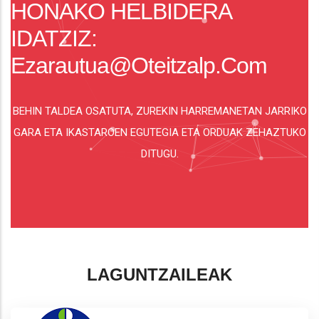
HONAKO HELBIDERA
IDATZIZ:
Ezarautua@oteitzalp.com
BEHIN TALDEA OSATUTA, ZUREKIN HARREMANETAN JARRIKO
GARA ETA IKASTAROEN EGUTEGIA ETA ORDUAK ZEHAZTUKO
DITUGU.
LAGUNTZAILEAK