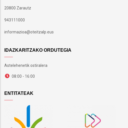
20800 Zarautz
943111000
informazioa@oteitzalp.eus
IDAZKARITZAKO ORDUTEGIA
Astelehenetik ostiralera
08:00 - 16:00
ENTITATEAK