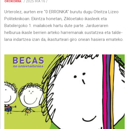
/
2025 IRA 16
/
OROKORRA
Urterolez, aurten ere "0 ERRONKA" burutu dugu Oteitza Lizeo
Politeknikoan. Ekintza honetan, Zikloetako ikasleek eta
Batxilergoko 1. mailakoek hartu dute parte. Jardueraren
helburua ikasle berrien arteko harremanak sustatzea eta talde-
lana indartzea izan da, ikasturteari giro onean hasiera emateko.