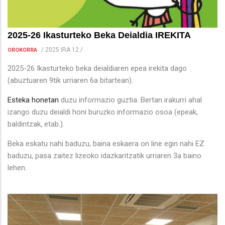
2025-26 Ikasturteko Beka Deialdia IREKITA
/
2025 IRA 12
/
OROKORRA
2025-26 Ikasturteko beka deialdiaren epea irekita dago
(abuztuaren 9tik urriaren 6a bitartean).
Esteka honetan
duzu informazio guztia. Bertan irakurri ahal
izango duzu deialdi honi buruzko informazio osoa (epeak,
baldintzak, etab.).
Beka eskatu nahi baduzu, baina eskaera on line egin nahi EZ
baduzu, pasa zaitez lizeoko idazkaritzatik urriaren 3a baino
lehen.