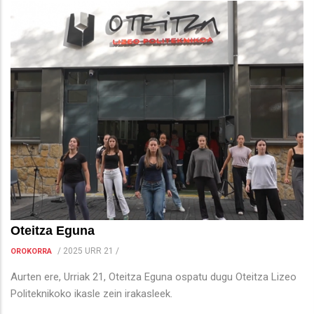
Oteitza Eguna
/
2025 URR 21
/
OROKORRA
Aurten ere, Urriak 21, Oteitza Eguna ospatu dugu Oteitza Lizeo
Politeknikoko ikasle zein irakasleek.