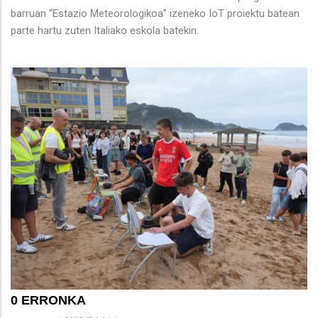
barruan “Estazio Meteorologikoa” izeneko IoT proiektu batean
parte hartu zuten Italiako eskola batekin.
0 ERRONKA