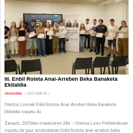
III. Enbil Roteta Anai-Arreben Beka Banaketa
Ekitaldia
/
2025 MAI 30
/
OROKORRA
Oteitza Lizeoak Enbil Roteta Anai-Arreben Beka Banaketa
Ekitaldia ospatu du
Zarautz, 2025eko maiatzaren 28a – Oteitza Lizeo Politeknikoan
ospatu da gaur arratsaldean Enbil Roteta anai-arreben beka