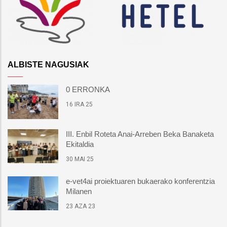
ALBISTE NAGUSIAK
0 ERRONKA
16 IRA 25
III. Enbil Roteta Anai-Arreben Beka Banaketa
Ekitaldia
30 MAI 25
e-vet4ai proiektuaren bukaerako konferentzia
Milanen
23 AZA 23