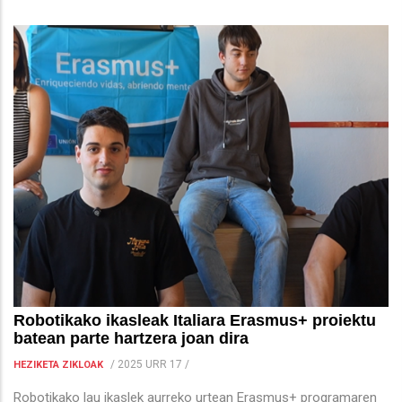
Robotikako ikasleak Italiara Erasmus+ proiektu
batean parte hartzera joan dira
/
2025 URR 17
/
HEZIKETA ZIKLOAK
Robotikako lau ikaslek aurreko urtean Erasmus+ programaren