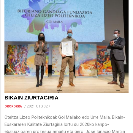
BIKAIN ZIURTAGIRIA
/
2021 OTS 02
/
OROKORRA
Oteitza Lizeo Politeknikoak Goi Mailako edo Urre Maila, Bikain-
Euskararen Kalitate Ziurtagiria lortu du 2020ko kanpo-
ebaluazioaren prozesua amaitu eta gero. Jose Ignacio Martija