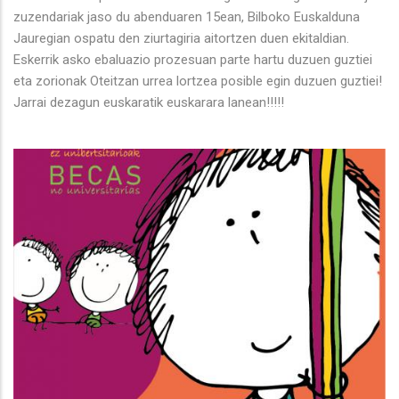
zuzendariak jaso du abenduaren 15ean, Bilboko Euskalduna
Jauregian ospatu den ziurtagiria aitortzen duen ekitaldian.
Eskerrik asko ebaluazio prozesuan parte hartu duzuen guztiei
eta zorionak Oteitzan urrea lortzea posible egin duzuen guztiei!
Jarrai dezagun euskaratik euskarara lanean!!!!!