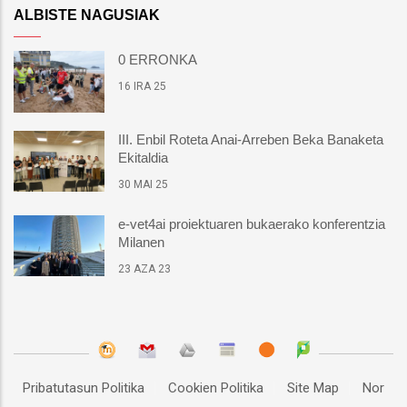
ALBISTE NAGUSIAK
0 ERRONKA
16 IRA 25
III. Enbil Roteta Anai-Arreben Beka Banaketa
Ekitaldia
30 MAI 25
e-vet4ai proiektuaren bukaerako konferentzia
Milanen
23 AZA 23
Pribatutasun Politika
Cookien Politika
Site Map
Nor