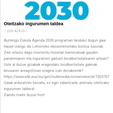
Oteitzako ingurumen taldea
/
2020 AZA 23
/
Aurtengo Eskola Agenda 2030 programan landuko dugun gaia
hauxe izango da: Lehorreko ekosistemetako bizitza: basoak.
Zein erlazio dago momentu honetan barneratuak gauden
pandemiaren eta inguratzen gaituen biodibertsitatearen artean?
Uste al duzue gizakiak eragindako biodibertsitate galerak
birusaren areagotzean eragina izan dezakeenik?
https://www.eitb.eus/eu/get/multimedia/screenview/id/7205707/ti
Gaiak arduratzen bazaitu, ez egin zalantzarik, animatu oteitzako
ingurumen taldera!
Zaindu maite duzun hori!