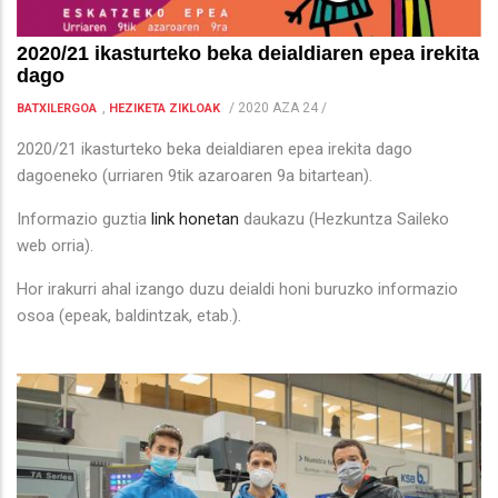
2020/21 ikasturteko beka deialdiaren epea irekita
dago
,
/
2020 AZA 24
/
BATXILERGOA
HEZIKETA ZIKLOAK
2020/21 ikasturteko beka deialdiaren epea irekita dago
dagoeneko (urriaren 9tik azaroaren 9a bitartean).
Informazio guztia
link honetan
daukazu (Hezkuntza Saileko
web orria).
Hor irakurri ahal izango duzu deialdi honi buruzko informazio
osoa (epeak, baldintzak, etab.).