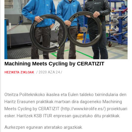
Machining Meets Cycling by CERATIZIT
/
2020 AZA 24
/
HEZIKETA ZIKLOAK
Oteitza Politeknikoko ikaslea eta Eulen taldeko txirrindularia den
Haritz Erasunen praktikak martxan dira dagoeneko Machining
Meets Cycling by CERATIZIT (http://www.kirolife.es/) proiektuari
esker. Haritzek KSB ITUR enpresan gauzatuko ditu praktikak.
Aurkezpen egunean ateratako argazkiak.