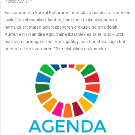
/
2020 AZA 24
/
Euskararen eta Euskal Kulturaren bost plaza handi dira ikastolen
jaiak. Euskal musikari, kantari, dantzari eta ikuskizunetako
hamaika artistaren adierazpenaren erakusleiho erraldoiak.
Aurten ezin izan dira egin, baina ikastolek ez dute hutsik utzi
nahi izan aurtengo urtea. Horregatik, plaza horietako lagin bat
prestatu dute azaroaren 13ko ekitaldian erakusteko.