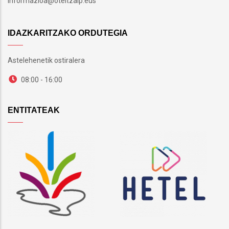
informazioa@oteitzalp.eus
IDAZKARITZAKO ORDUTEGIA
Astelehenetik ostiralera
08:00 - 16:00
ENTITATEAK