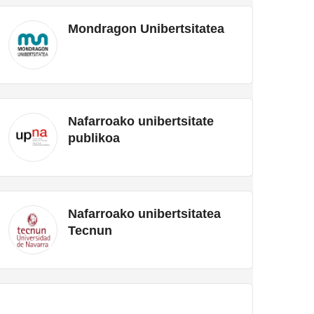
Mondragon Unibertsitatea
Nafarroako unibertsitate
publikoa
Nafarroako unibertsitatea
Tecnun