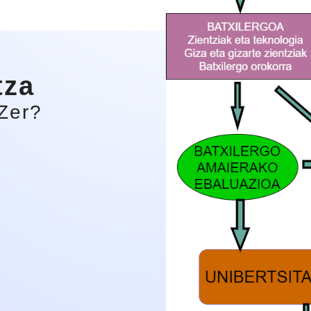
tza
Zer?