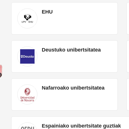
EHU
Deustuko unibertsitatea
Nafarroako unibertsitatea
Espainiako unibertsitate guztiak