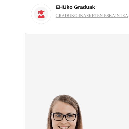
EHUko Graduak
GRADUKO IKASKETEN ESKAINTZA