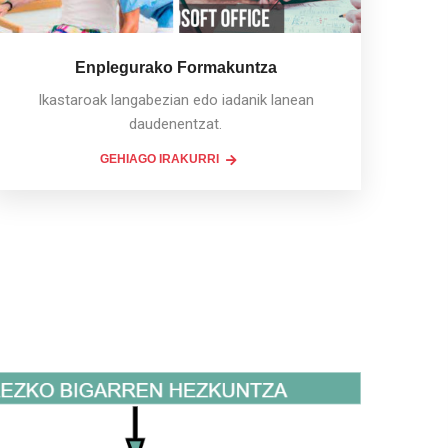
Enplegurako Formakuntza
Ikastaroak langabezian edo iadanik lanean
daudenentzat.
GEHIAGO IRAKURRI