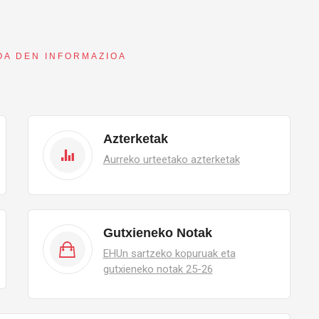
OA DEN INFORMAZIOA
Azterketak
Aurreko urteetako azterketak
Gutxieneko Notak
EHUn sartzeko kopuruak eta
gutxieneko notak 25-26