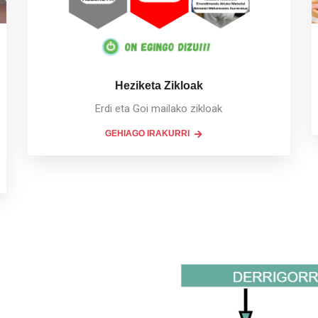
Heziketa Zikloak
Erdi eta Goi mailako zikloak
GEHIAGO IRAKURRI