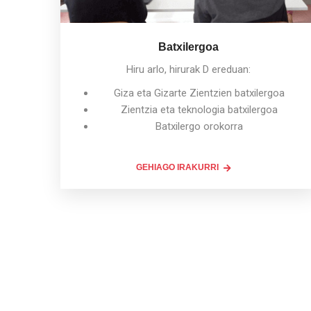
Batxilergoa
Hiru arlo, hirurak D ereduan:
Giza eta Gizarte Zientzien batxilergoa
Zientzia eta teknologia batxilergoa
Batxilergo orokorra
GEHIAGO IRAKURRI