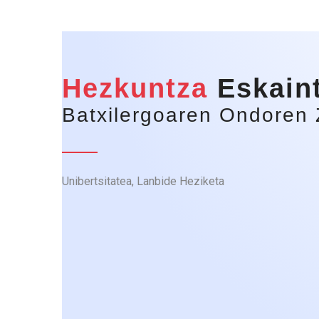
Hezkuntza
Eskain
Batxilergoaren Ondoren 
Unibertsitatea, Lanbide Heziketa