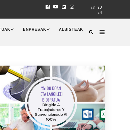
ES
EU
EN
TUAK
ENPRESAK
ALBISTEAK