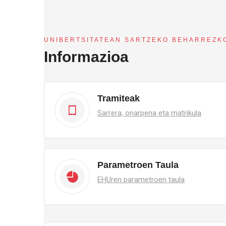
UNIBERTSITATEAN SARTZEKO BEHARREZK
Informazioa
Tramiteak
Sarrera, onarpena eta matrikula
Parametroen Taula
EHUren parametroen taula