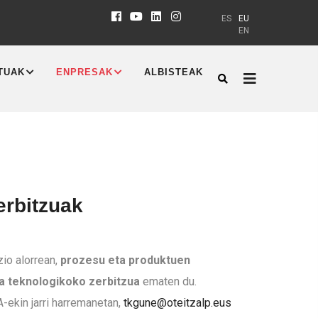
ES
EU
EN
TUAK
ENPRESAK
ALBISTEAK
erbitzuak
zio alorrean,
prozesu eta produktuen
a teknologikoko zerbitzua
ematen du.
ekin jarri harremanetan,
tkgune@oteitzalp.eus