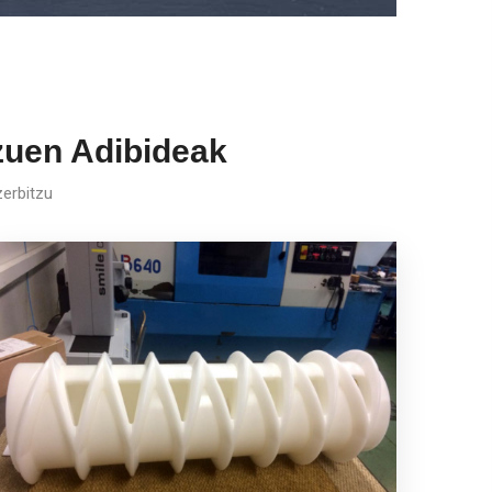
tzuen Adibideak
zerbitzu