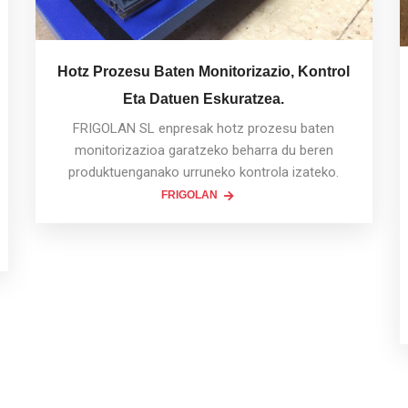
Hotz Prozesu Baten Monitorizazio, Kontrol
Eta Datuen Eskuratzea.
FRIGOLAN SL enpresak hotz prozesu baten
monitorizazioa garatzeko beharra du beren
produktuenganako urruneko kontrola izateko.
FRIGOLAN