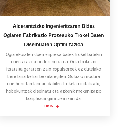
Alderantzizko Ingenieritzaren Bidez
Ogiaren Fabrikazio Prozesuko Trokel Baten
Diseinuaren Optimizazioa
Ogia ekoizten duen enpresa batek trokel batekin
duen arazoa ondorengoa da: Ogia trokelari
itsatsita geratzen zaio expulsoreek ez dutelako
bere lana behar bezala egiten. Soluzio modura
une honetan lanean dabilen trokela digitalizatu,
hobekuntzak diseinatu eta azkenik mekanizazio
konplexua garatzea izan da.
OKIN