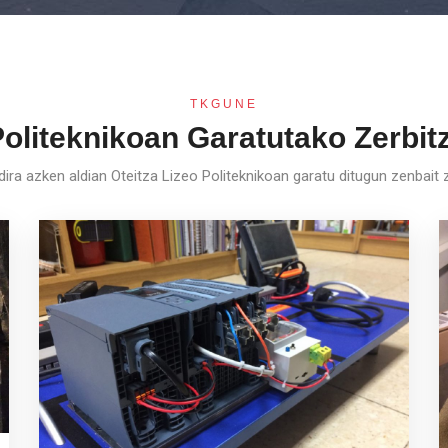
TKGUNE
Politeknikoan Garatutako Zerbi
ira azken aldian Oteitza Lizeo Politeknikoan garatu ditugun zenbait 