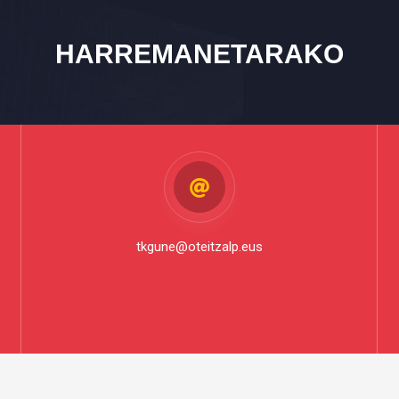
HARREMANETARAKO
tkgune@oteitzalp.eus