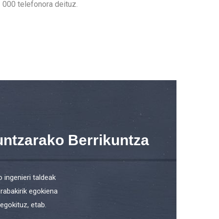
 000 telefonora deituz.
untzarako Berrikuntza
ingenieri taldeak
rabakirik egokiena
egokituz, etab.