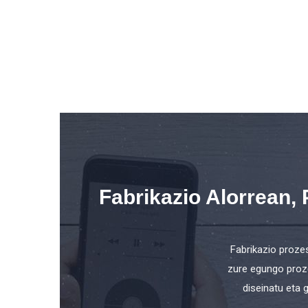
Fabrikazio Alorrean,
Fabrikazio proze
zure egungo proze
diseinatu eta 