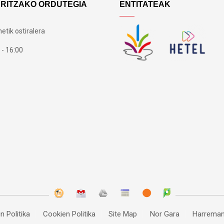
ARITZAKO ORDUTEGIA
ENTITATEAK
etik ostiralera
 - 16:00
n Politika
Cookien Politika
Site Map
Nor Gara
Harreman