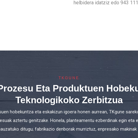
helbidera idatziz edo 943 111
TKGUNE
 Prozesu Eta Produktuen Hobek
Teknologikoko Zerbitzua
suen hobekuntza eta eskakizun igoera honen aurrean, TKgune sareko 
suak aztertu genitzake. Honela, planteamentu ezberdinak egin eta e
gauzatuko ditugu; fabrikazio denborak murriztuz, enpresako makinak 