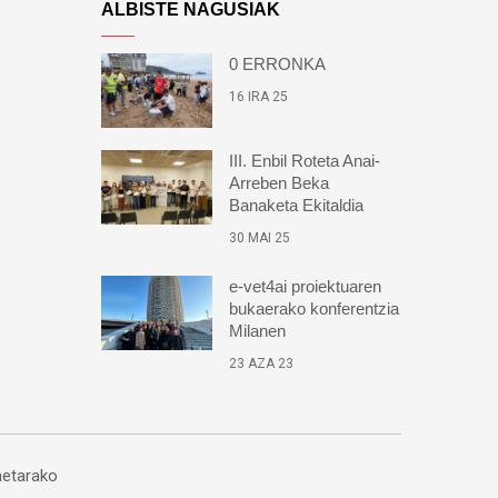
ALBISTE NAGUSIAK
0 ERRONKA
16 IRA 25
III. Enbil Roteta Anai-
Arreben Beka
Banaketa Ekitaldia
30 MAI 25
e-vet4ai proiektuaren
bukaerako konferentzia
Milanen
23 AZA 23
etarako