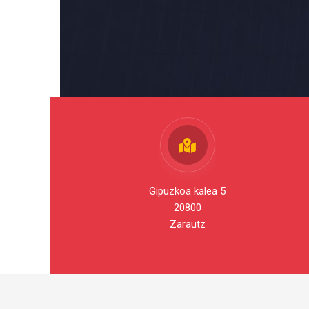
Gipuzkoa kalea 5
20800
Zarautz