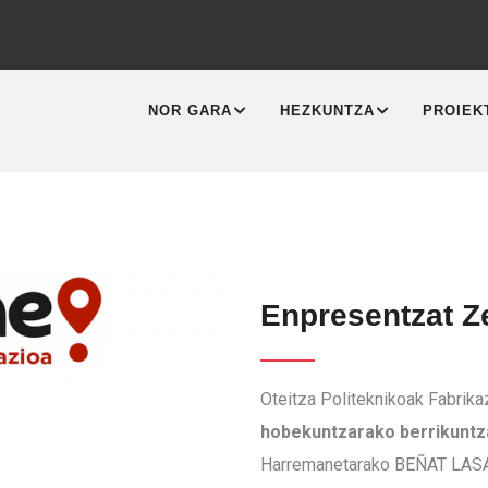
MAIN
NAVIGATION
NOR GARA
HEZKUNTZA
PROIEK
Enpresentzat Z
Oteitza Politeknikoak Fabrika
hobekuntzarako berrikuntz
Harremanetarako BEÑAT LASA-