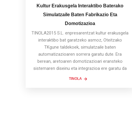
Kultur Erakusgela Interaktibo Baterako
Simulatzaile Baten Fabrikazio Eta
Domotizazioa
TINOLA2015 S.L. enpresarentzat kultur erakusgela
interaktibo bat garatzeko asmoz, Oteitzako
TKgune taldekoek, simulatzaile baten
automatizazioaren sorrera garatu dute. Era
berean, aretoaren domotizazioari eransteko
sistemaren diseinu eta integrazioa ere garatu da
TINOLA