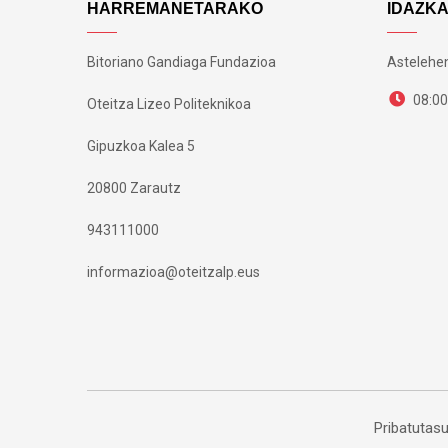
HARREMANETARAKO
IDAZK
Bitoriano Gandiaga Fundazioa
Astelehen
08:00
Oteitza Lizeo Politeknikoa
Gipuzkoa Kalea 5
20800 Zarautz
943111000
informazioa@oteitzalp.eus
Pribatutasu