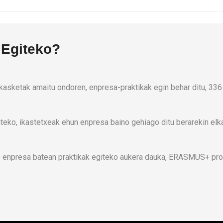
 Egiteko?
ikasketak amaitu ondoren, enpresa-praktikak egin behar ditu, 336
teko, ikastetxeak ehun enpresa baino gehiago ditu berarekin elk
ko enpresa batean praktikak egiteko aukera dauka, ERASMUS+ pro