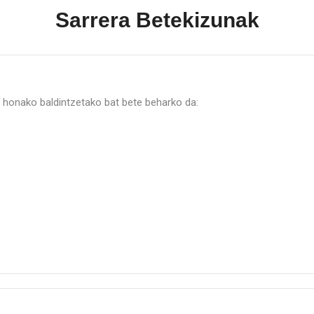
Sarrera Betekizunak
o, honako baldintzetako bat bete beharko da: