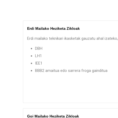
Erdi Mailako Heziketa Zikloak
Erdi mailako teknikari ikasketak gauzatu ahal izatek
DBH
LH1
IEE1
BBB2 amaitua edo sarrera froga gainditua
Goi Mailako Heziketa Zikloak