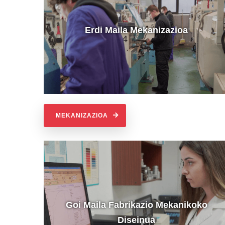
Erdi Maila Mekanizazioa
MEKANIZAZIOA
Goi Maila Fabrikazio Mekanikoko
Diseinua