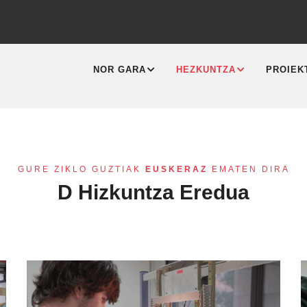
MAIN
NAVIGATION
NOR GARA
HEZKUNTZA
PROIEK
GURE ZIKLO GUZTIAK
EUSKERAZ
EMATEN DIRA
D Hizkuntza Eredua