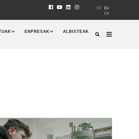
ES
EU
EN
TUAK
ENPRESAK
ALBISTEAK