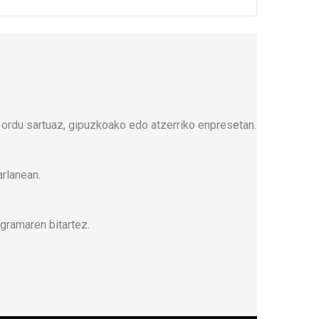
 ordu sartuaz, gipuzkoako edo atzerriko enpresetan.
arlanean.
gramaren bitartez.