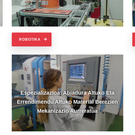
ROBOTIKA
Espezializazioa: Abiadura Altuko Eta
Errendimendu Altuko Material Berezien
Mekanizazio Aurreratua