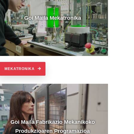
Goi Maila Mekatronika
MEKATRONIKA
Goi Maila Fabrikazio Mekanikoko
Produkzioaren Programazioa