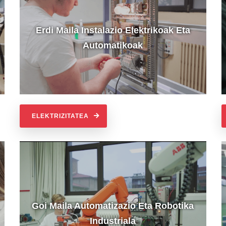
Erdi Maila Instalazio Elektrikoak Eta
Automatikoak
ELEKTRIZITATEA
Goi Maila Automatizazio Eta Robotika
Industriala