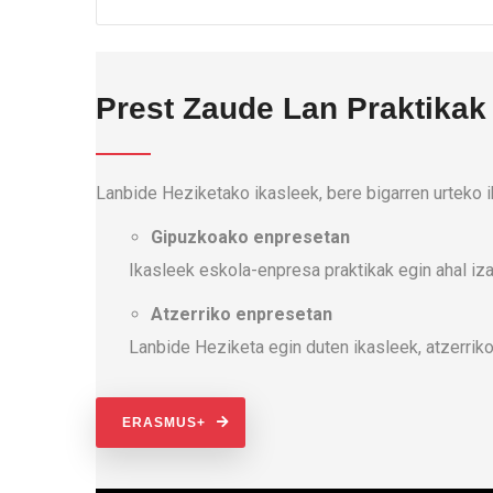
Prest Zaude Lan Praktikak
Lanbide Heziketako ikasleek, bere bigarren urteko 
Gipuzkoako enpresetan
Ikasleek eskola-enpresa praktikak egin ahal iza
Atzerriko enpresetan
Lanbide Heziketa egin duten ikasleek, atzerri
ERASMUS+