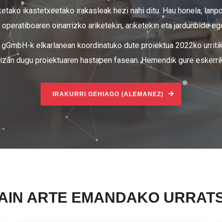
ketako ikastetxeetako irakasleak hezi nahi ditu. Hau honela, lan
 operatiboaren oinarrizko ariketekin, ariketekin eta jardunbide e
ua gGmbH-k elkarlanean koordinatuko dute proiektua 2022ko urriti
izan dugu proiektuaren hastapen fasean. Hemendik gure eskerrik
IRAKURRI GEHIAGO (ALEMANEZ)
AIN ARTE EMANDAKO URRAT