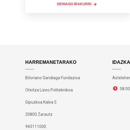
GEHIAGO IRAKURRI
HARREMANETARAKO
IDAZK
Bitoriano Gandiaga Fundazioa
Astelehen
08:00
Oteitza Lizeo Politeknikoa
Gipuzkoa Kalea 5
20800 Zarautz
943111000