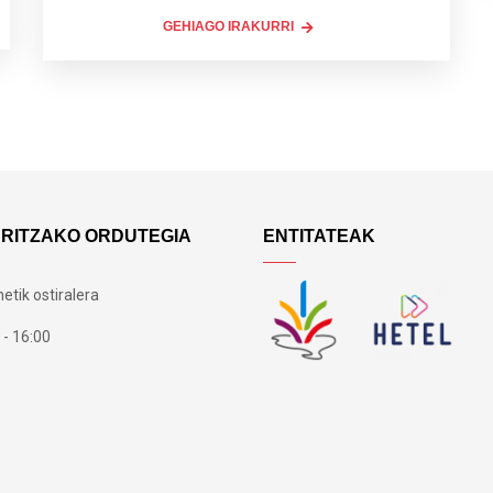
GEHIAGO IRAKURRI
ARITZAKO ORDUTEGIA
ENTITATEAK
etik ostiralera
 - 16:00