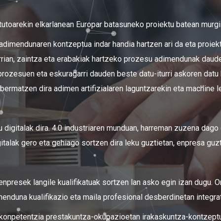
tutoarekin elkarlanean Europar batasuneko proiektu batean murgil
adimendunaren kontzeptua indar handia hartzen ari da eta proiek
arrian, zaintza eta erabakiak hartzeko prozesu adimendunak daud
ozesuen eta eskuragarri dauden beste datu-iturri askoren datu 
ermatzen dira adimen artifizialaren laguntzarekin eta machine 
 digitalak dira. 4.0 industriaren munduan, harreman zuzena dago 
gitalak gero eta gehiago sortzen dira leku guztietan, enpresa guzt
resek langile kualifikatuak sortzen lan asko egin izan dugu. Ora
nduna kualifikazio eta maila profesional desberdinetan integra
 konpetentzia prestakuntza-okupazioetan irakaskuntza-kontzept