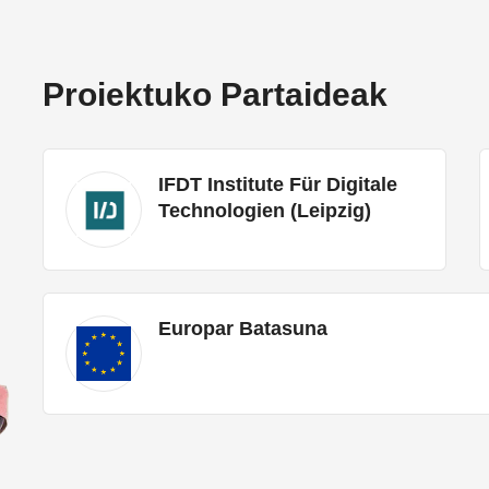
Proiektuko Partaideak
IFDT Institute Für Digitale
Technologien (Leipzig)
Europar Batasuna