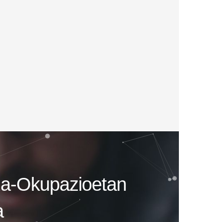
za-Okupazioetan
a