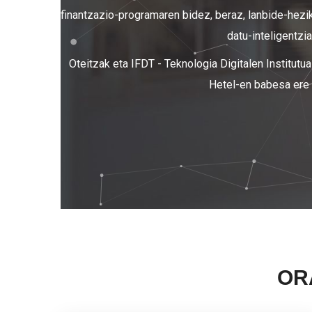
finantzazio-programaren bidez, beraz, lanbide-hezi
datu-inteligentzia
Oteitzak eta IFDT - Teknologia Digitalen Institut
Hetel-en babesa ere 
OR