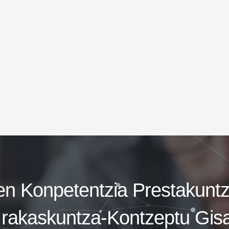
en Konpetentzia Prestakunt
Irakaskuntza-Kontzeptu Gis