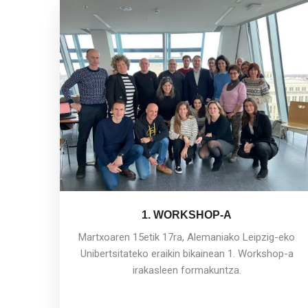
1. WORKSHOP-A
Martxoaren 15etik 17ra, Alemaniako Leipzig-eko
Unibertsitateko eraikin bikainean 1. Workshop-a
irakasleen formakuntza.