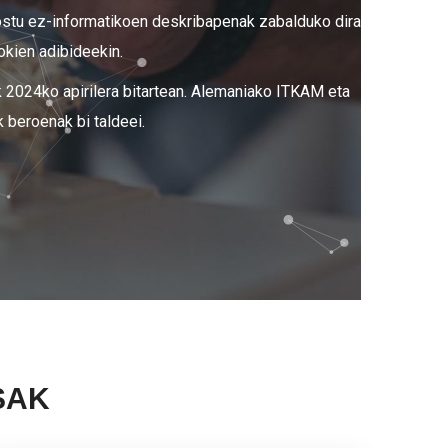
postu ez-informatikoen deskribapenak zabalduko dira
gokien adibideekin.
k 2024ko apirilera bitartean. Alemaniako ITKAM eta
 beroenak bi taldeei.
SAK