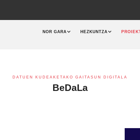
MAIN
NAVIGATION
NOR GARA
HEZKUNTZA
PROIEK
DATUEN KUDEAKETAKO GAITASUN DIGITALA
BeDaLa