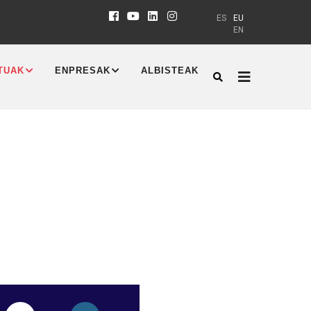
ES
EU
EN
TUAK
ENPRESAK
ALBISTEAK