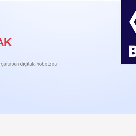
AK
gaitasun digitala hobetzea