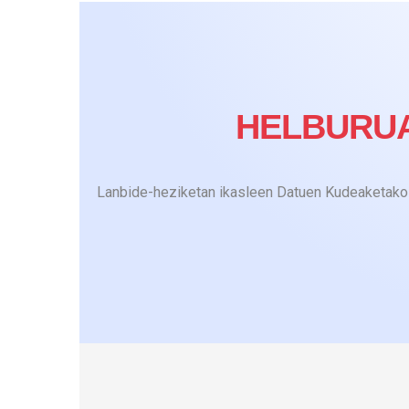
HELBURU
Lanbide-heziketan ikasleen Datuen Kudeaketako 