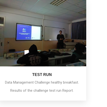
TEST RUN
Data Management Challenge healthy breakfast.
Results of the challenge test run Report.