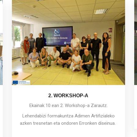
2. WORKSHOP-A
Ekainak 10 ean 2. Workshop-a Zarautz.
Lehendabizi formakuntza Adimen Artifizialeko
azken tresnetan eta ondoren Erronken diseinua.