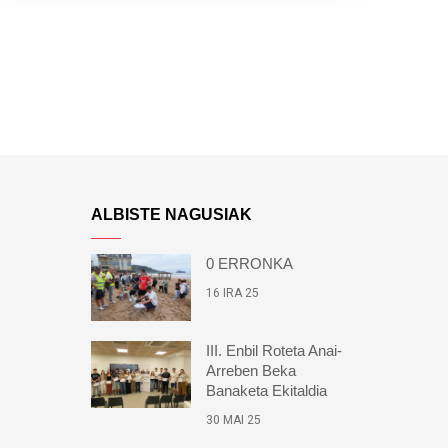
ALBISTE NAGUSIAK
0 ERRONKA
16 IRA 25
III. Enbil Roteta Anai-
Arreben Beka
Banaketa Ekitaldia
30 MAI 25