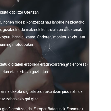
duta gabiltza Oteitzan.
tu honen bidez, kontzeptu hau lanbide heziketako
e, gizakiek edo makinek kontrolatzen dituztenak.
kopuru handia izatea. Ondoren, monitorizazio- eta
learning metodoekin.
datu digitalen erabilera eraginkorraren eta enpresa-
ietan eta zerbitzu guztietan.
in, aldaketa digitala prestakuntzan jaso nahi da.
tuz zeharkako gai gisa.
u gisa" gehitzea da, Europar Batasunak Erasmus+