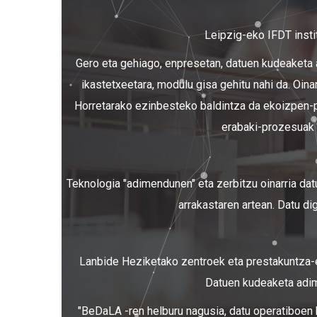
Leipzig-eko IFDT insti
Gero eta gehiago, enpresetan, datuen kudeaketa 
ikastetxeetara, modulu gisa gehitu nahi da. Oin
Horretarako ezinbesteko baldintza da ekoizpen-pr
erabaki-prozesuak b
Teknologia "adimendunen" eta zerbitzu oinarria datu
arrakastaren artean. Datu di
Lanbide Heziketako zentroek eta prestakuntza-enp
Datuen kudeaketa adime
"BeDaLA -ren helburu nagusia, datu operatiboen