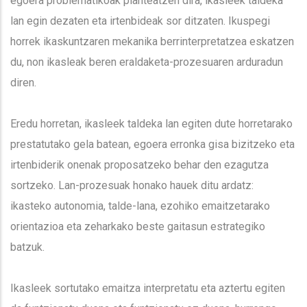
egoera problematikoak planteatzen dira, ikasleek taldeka
lan egin dezaten eta irtenbideak sor ditzaten. Ikuspegi
horrek ikaskuntzaren mekanika berrinterpretatzea eskatzen
du, non ikasleak beren eraldaketa-prozesuaren arduradun
diren.
Eredu horretan, ikasleek taldeka lan egiten dute horretarako
prestatutako gela batean, egoera erronka gisa bizitzeko eta
irtenbiderik onenak proposatzeko behar den ezagutza
sortzeko. Lan-prozesuak honako hauek ditu ardatz:
ikasteko autonomia, talde-lana, ezohiko emaitzetarako
orientazioa eta zeharkako beste gaitasun estrategiko
batzuk.
Ikasleek sortutako emaitza interpretatu eta aztertu egiten