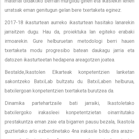
material didaktiko berrian murgildu ginen eta ikaslekin lehen
urratsak eman genitugun gelan bere txertaketa eginez.
2017-18 ikasturtean aurreko ikasturtean hasitako lanarekin
jarraitzen dugu. Hau da, proiektuka lan egiteko erabaki
irmoarekin. Gure helburuetan metodologi berri hauen
txertaketa modu progresibo batean daukagu jarria eta
datozen ikasturteetan hedapena areagotzen joatea.
Bestalde,Ikastolen Elkarteak konpetentzien lanketan
sakontzeko BatxiLab bultzatu du. BatxiLaben helburua,
batxilergoan konpetentzien txertaketa burutzea da.
Dinamika partehartzaile bati jarraiki, Ikastoletako
batxilergoko irakasleei konpetentzietan oinarritutako
prestakuntza eman zaie eta bigarren pausu bezala, Ikastola
guztietako arlo ezberdinetako 4na irakasle bildu dira arazo-