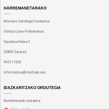
HARREMANETARAKO
Bitoriano Gandiaga Fundazioa
Oteitza Lizeo Politeknikoa
Gipuzkoa Kalea 5
20800 Zarautz
943111000
informazioa@oteitzalp.eus
IDAZKARITZAKO ORDUTEGIA
Astelehenetik ostiralera