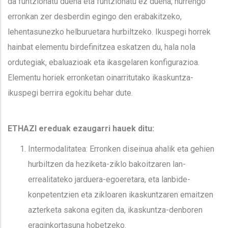
da funtzionatu duena eta funtzionatu ez duena, hurrengo
erronkan zer desberdin egingo den erabakitzeko,
lehentasunezko helburuetara hurbiltzeko. Ikuspegi horrek
hainbat elementu birdefinitzea eskatzen du, hala nola
ordutegiak, ebaluazioak eta ikasgelaren konfigurazioa.
Elementu horiek erronketan oinarritutako ikaskuntza-
ikuspegi berrira egokitu behar dute.
ETHAZI ereduak ezaugarri hauek ditu:
Intermodalitatea: Erronken diseinua ahalik eta gehien
hurbiltzen da heziketa-ziklo bakoitzaren lan-
errealitateko jarduera-egoeretara, eta lanbide-
konpetentzien eta zikloaren ikaskuntzaren emaitzen
azterketa sakona egiten da, ikaskuntza-denboren
eraginkortasuna hobetzeko.