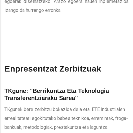
egoerak diseinatzeko. Arazo egoera hauen inplemetazioa
izango da hurrengo erronka.
Enpresentzat Zerbitzuak
TKgune: "Berrikuntza Eta Teknologia
Transferentziarako Sarea"
TKgunek bere zerbitzu bokazioa dela eta, ETE industrialen
errealitateari egokitutako babes teknikoa, erremintak, froga-
bankuak, metodologiak, prestakuntza eta laguntza