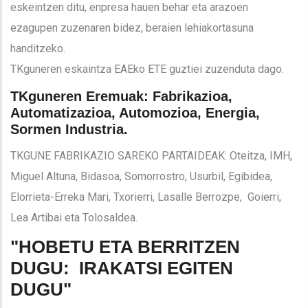
eskeintzen ditu, enpresa hauen behar eta arazoen
ezagupen zuzenaren bidez, beraien lehiakortasuna
handitzeko.
TKguneren eskaintza EAEko ETE guztiei zuzenduta dago.
TKguneren Eremuak: Fabrikazioa,
Automatizazioa, Automozioa, Energia,
Sormen Industria.
TKGUNE FABRIKAZIO SAREKO PARTAIDEAK: Oteitza, IMH,
Miguel Altuna, Bidasoa, Somorrostro, Usurbil, Egibidea,
Elorrieta-Erreka Mari, Txorierri, Lasalle Berrozpe, Goierri,
Lea Artibai eta Tolosaldea.
"HOBETU ETA BERRITZEN
DUGU: IRAKATSI EGITEN
DUGU"