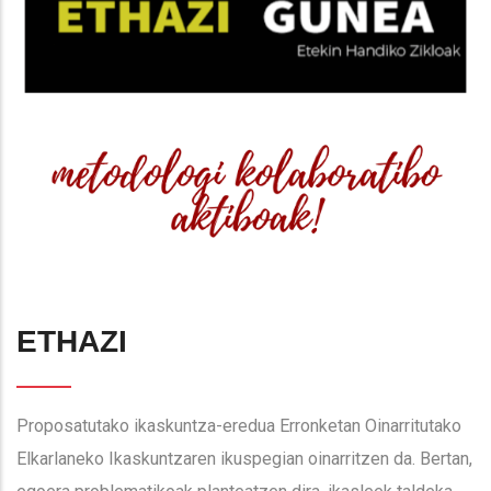
ETHAZI
Proposatutako ikaskuntza-eredua Erronketan Oinarritutako
Elkarlaneko Ikaskuntzaren ikuspegian oinarritzen da. Bertan,