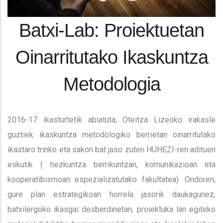
Batxi-Lab: Proiektuetan
Oinarritutako Ikaskuntza
Metodologia
2016-17 ikasturtetik abiatuta, Oteitza Lizeoko irakasle
guztiek ikaskuntza metodologiko berrietan oinarritutako
ikastaro trinko eta sakon bat jaso zuten HUHEZI-ren adituen
eskutik ( hezkuntza berrikuntzan, komunikazioan eta
kooperatibismoan espezializatutako fakultatea). Ondoren,
gure plan estrategikoan horrela jasorik daukagunez,
batxilergoko ikasgai desberdinetan, proiektuka lan egiteko