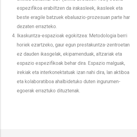
espezifikoa erabiltzen da irakasleek, ikasleek eta
beste eragile batzuek ebaluazio-prozesuan parte har
dezaten errazteko.
Ikaskuntza-espazioak egokitzea: Metodologia berri
horiek ezartzeko, gaur egun prestakuntza-zentroetan
ez dauden ikasgelak, ekipamenduak, altzariak eta
espazio espezifikoak behar dira. Espazio malguak,
irekiak eta interkonektatuak izan nahi dira, lan aktiboa
eta kolaboratiboa ahalbidetuko duten ingurumen-
egoerak erraztuko dituztenak.