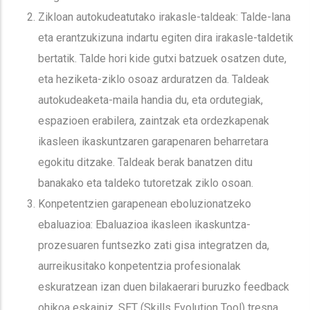
Zikloan autokudeatutako irakasle-taldeak: Talde-lana
eta erantzukizuna indartu egiten dira irakasle-taldetik
bertatik. Talde hori kide gutxi batzuek osatzen dute,
eta heziketa-ziklo osoaz arduratzen da. Taldeak
autokudeaketa-maila handia du, eta ordutegiak,
espazioen erabilera, zaintzak eta ordezkapenak
ikasleen ikaskuntzaren garapenaren beharretara
egokitu ditzake. Taldeak berak banatzen ditu
banakako eta taldeko tutoretzak ziklo osoan.
Konpetentzien garapenean eboluzionatzeko
ebaluazioa: Ebaluazioa ikasleen ikaskuntza-
prozesuaren funtsezko zati gisa integratzen da,
aurreikusitako konpetentzia profesionalak
eskuratzean izan duen bilakaerari buruzko feedback
ohikoa eskainiz. SET (Skills Evolution Tool) tresna