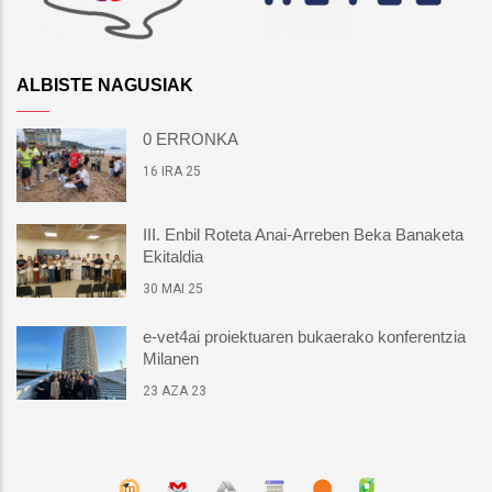
ALBISTE NAGUSIAK
0 ERRONKA
16 IRA 25
III. Enbil Roteta Anai-Arreben Beka Banaketa
Ekitaldia
30 MAI 25
e-vet4ai proiektuaren bukaerako konferentzia
Milanen
23 AZA 23