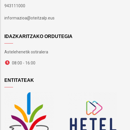
943111000
informazioa@oteitzalp.eus
IDAZKARITZAKO ORDUTEGIA
Astelehenetik ostiralera
08:00 - 16:00
ENTITATEAK