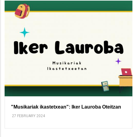
"Musikariak ikastetxean": Iker Lauroba Oteitzan
27 FEBRUARY 2024