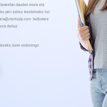
udeaketan dauden onura eta
ko jarri zaitez ikastetxeko Ion
aria@oteitzalp.com helbidera
ora deituz.
katzeko, bete ondorengo