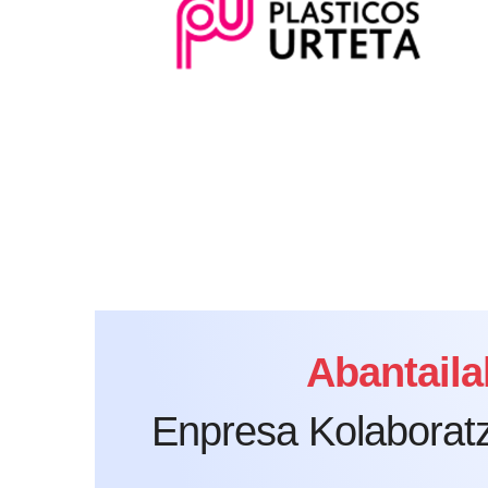
Abantaila
Enpresa Kolaboratz