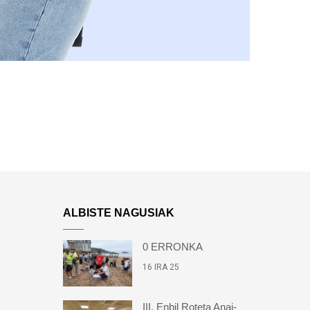
ALBISTE NAGUSIAK
0 ERRONKA
16 IRA 25
III. Enbil Roteta Anai-