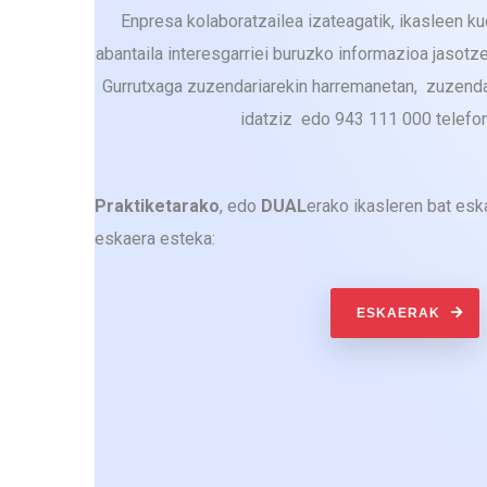
Enpresa kolaboratzailea izateagatik, ikasleen k
abantaila interesgarriei buruzko informazioa jasotze
Gurrutxaga zuzendariarekin harremanetan, zuzend
idatziz edo 943 111 000 telefon
Praktiketarako
, edo
DUAL
erako ikasleren bat es
eskaera esteka:
ESKAERAK