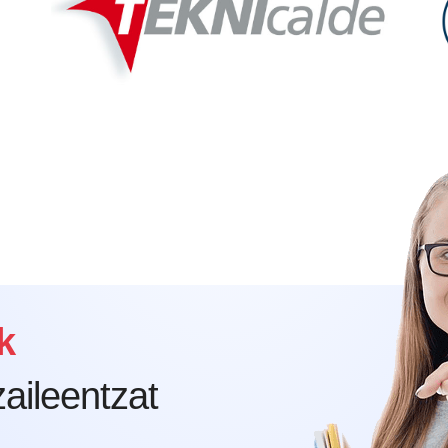
k
aileentzat