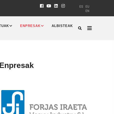
ES
EU
EN
TUAK
ENPRESAK
ALBISTEAK
 Enpresak