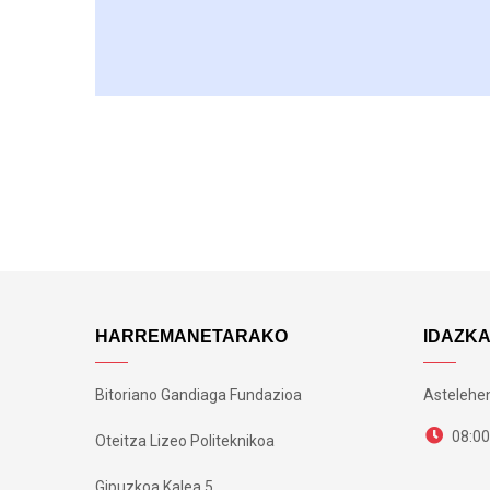
HARREMANETARAKO
IDAZK
Bitoriano Gandiaga Fundazioa
Astelehen
08:00
Oteitza Lizeo Politeknikoa
Gipuzkoa Kalea 5